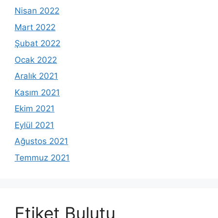
Nisan 2022
Mart 2022
Şubat 2022
Ocak 2022
Aralık 2021
Kasım 2021
Ekim 2021
Eylül 2021
Ağustos 2021
Temmuz 2021
Etiket Bulutu