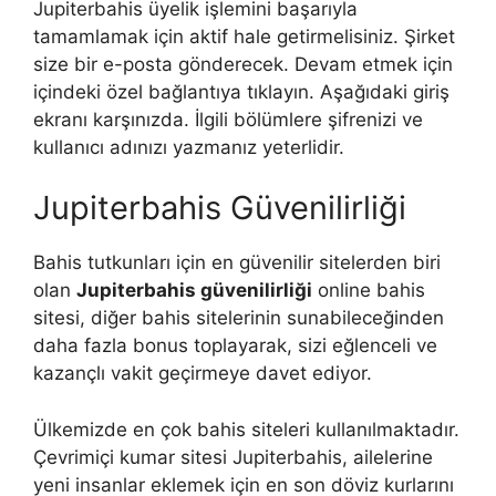
Jupiterbahis üyelik işlemini başarıyla
tamamlamak için aktif hale getirmelisiniz. Şirket
size bir e-posta gönderecek. Devam etmek için
içindeki özel bağlantıya tıklayın. Aşağıdaki giriş
ekranı karşınızda. İlgili bölümlere şifrenizi ve
kullanıcı adınızı yazmanız yeterlidir.
Jupiterbahis Güvenilirliği
Bahis tutkunları için en güvenilir sitelerden biri
olan
Jupiterbahis güvenilirliği
online bahis
sitesi, diğer bahis sitelerinin sunabileceğinden
daha fazla bonus toplayarak, sizi eğlenceli ve
kazançlı vakit geçirmeye davet ediyor.
Ülkemizde en çok bahis siteleri kullanılmaktadır.
Çevrimiçi kumar sitesi Jupiterbahis, ailelerine
yeni insanlar eklemek için en son döviz kurlarını