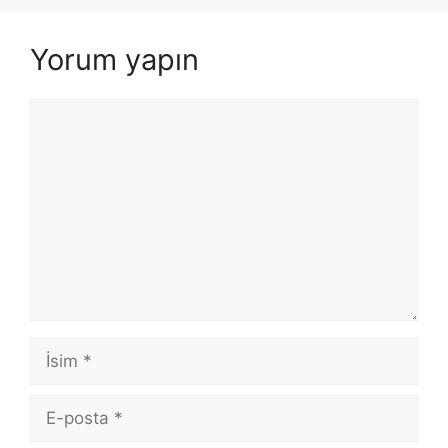
Yorum yapın
Yorum
İsim
E-
posta