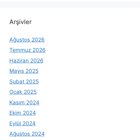
Arşivler
Ağustos 2026
Temmuz 2026
Haziran 2026
Mayıs 2025
Şubat 2025
Ocak 2025
Kasım 2024
Ekim 2024
Eylül 2024
Ağustos 2024