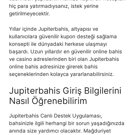
hiç para yatırmadıysanız, istek yerine
getirilmeyecektir.
Yıllar içinde Jupiterbahis, altyapısı ve
kullanıcılara güvenilir kupon desteği sağlama
konsepti ile dünyadaki herkese ulaşmayı
başardı. Uzun yıllardır en güvenilir online bahis
ve casino adreslerinden biri olan Jupiterbahis
online bahis adresinize girerek bahis
seçeneklerinden kolayca yararlanabilirsiniz.
Jupiterbahis Giriş Bilgilerini
Nasıl Öğrenebilirim
Jupiterbahis Canlı Destek Uygulaması,
bahsinizle ilgili herhangi bir sorun yaşadığınızda
anında size yardımcı olacaktır. Mağduriyet