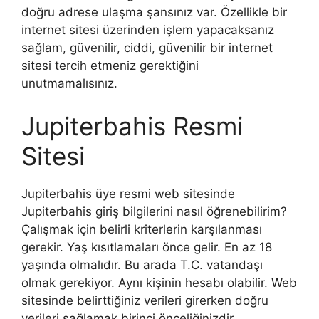
doğru adrese ulaşma şansınız var. Özellikle bir
internet sitesi üzerinden işlem yapacaksanız
sağlam, güvenilir, ciddi, güvenilir bir internet
sitesi tercih etmeniz gerektiğini
unutmamalısınız.
Jupiterbahis Resmi
Sitesi
Jupiterbahis üye resmi web sitesinde
Jupiterbahis giriş bilgilerini nasıl öğrenebilirim?
Çalışmak için belirli kriterlerin karşılanması
gerekir. Yaş kısıtlamaları önce gelir. En az 18
yaşında olmalıdır. Bu arada T.C. vatandaşı
olmak gerekiyor. Aynı kişinin hesabı olabilir. Web
sitesinde belirttiğiniz verileri girerken doğru
verileri sağlamak birinci önceliğinizdir.