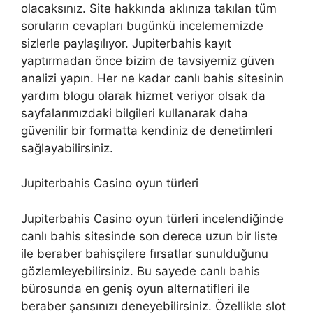
olacaksınız. Site hakkında aklınıza takılan tüm
soruların cevapları bugünkü incelememizde
sizlerle paylaşılıyor. Jupiterbahis kayıt
yaptırmadan önce bizim de tavsiyemiz güven
analizi yapın. Her ne kadar canlı bahis sitesinin
yardım blogu olarak hizmet veriyor olsak da
sayfalarımızdaki bilgileri kullanarak daha
güvenilir bir formatta kendiniz de denetimleri
sağlayabilirsiniz.
Jupiterbahis Casino oyun türleri
Jupiterbahis Casino oyun türleri incelendiğinde
canlı bahis sitesinde son derece uzun bir liste
ile beraber bahisçilere fırsatlar sunulduğunu
gözlemleyebilirsiniz. Bu sayede canlı bahis
bürosunda en geniş oyun alternatifleri ile
beraber şansınızı deneyebilirsiniz. Özellikle slot