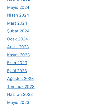
Mayıs 2024
Nisan 2024
Mart 2024
Şubat 2024
Ocak 2024
Aralık 2023
Kasım 2023
Ekim 2023
Eylül 2023
Ağustos 2023
Temmuz 2023
Haziran 2023
Mayıs 2023