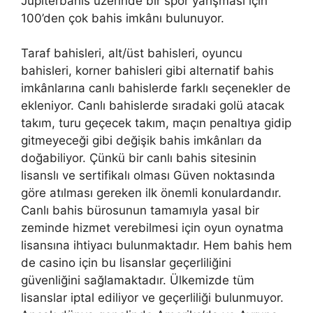
Jupiterbahis üzerinde bir spor yarışması için
100’den çok bahis imkânı bulunuyor.
Taraf bahisleri, alt/üst bahisleri, oyuncu
bahisleri, korner bahisleri gibi alternatif bahis
imkânlarına canlı bahislerde farklı seçenekler de
ekleniyor. Canlı bahislerde sıradaki golü atacak
takım, turu geçecek takım, maçın penaltıya gidip
gitmeyeceği gibi değişik bahis imkânları da
doğabiliyor. Çünkü bir canlı bahis sitesinin
lisanslı ve sertifikalı olması Güven noktasında
göre atılması gereken ilk önemli konulardandır.
Canlı bahis bürosunun tamamıyla yasal bir
zeminde hizmet verebilmesi için oyun oynatma
lisansına ihtiyacı bulunmaktadır. Hem bahis hem
de casino için bu lisanslar geçerliliğini
güvenliğini sağlamaktadır. Ülkemizde tüm
lisanslar iptal ediliyor ve geçerliliği bulunmuyor.