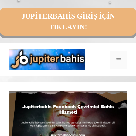
JUPİTERBAHİS GİRİŞ İÇİN
TIKLAYIN!
İçeriğe
atla
Menü