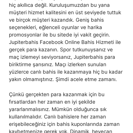
hiç akıllıca değil. Kuruluşumuzdan bu yana
müşteri hizmet kalitesini en üst seviyede tuttuk
ve birçok müşteri kazandık. Geniş bahis
seçenekleri, eğlenceli oyunlar ve harika
promosyonlar ile bu sitede iyi vakit geçirin.
Jupiterbahis Facebook Online Bahis Hizmeti ile
gerçek para kazanın. Spor tutkunuysanız ve
maç izlemeyi seviyorsanız, Jupiterbahis para
biriktirme şansınız. Maçı izlerken sunulan
yüzlerce canlı bahis ile kazanmaya hiç bu kadar
yakın olmamıştınız. Şimdi acele etme zamanı.
Çünkü gerçekten para kazanmak için bu
fırsatlardan her zaman en iyi şekilde
yararlanmalısınız. Mümkün olduğunca sık
kullanılmalıdır. Canlı bahislere her zaman
erişebileceğiniz için bahis kuponlarında zaman
kaybetmenize gerek yok. Dinamik, heyecan