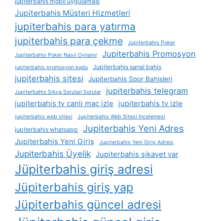
jupiterbahis mobil uygulaması
Jupiterbahis Müşteri Hizmetleri
jupiterbahis para yatırma
jupiterbahis para çekme
Jupiterbahis Poker
Jupiterbahis Promosyon
Jupiterbahis Poker Nasıl Oynanır
Jupiterbahis sanal bahis
jupiterbahis promosyon kodu
jupiterbahis sitesi
Jupiterbahis Spor Bahisleri
jupiterbahis telegram
Jupiterbahis Sıkça Sorulan Sorular
jupiterbahis tv canli maç izle
jupiterbahis tv izle
jupiterbahis web sitesi
Jupiterbahis Web Sitesi İncelemesi
Jupiterbahis Yeni Adres
jupiterbahis whatsapp
Jupiterbahis Yeni Giriş
Jupiterbahis Yeni Giriş Adresi
Jupiterbahis Üyelik
Jupiterbahis şikayet var
Jüpiterbahis giriş adresi
Jüpiterbahis giriş yap
Jüpiterbahis güncel adresi