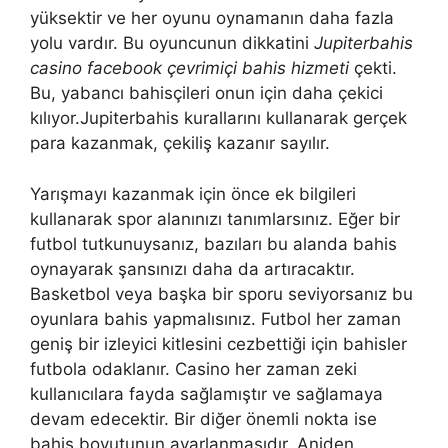
yüksektir ve her oyunu oynamanın daha fazla
yolu vardır. Bu oyuncunun dikkatini
Jupiterbahis
casino facebook çevrimiçi bahis hizmeti
çekti.
Bu, yabancı bahisçileri onun için daha çekici
kılıyor.Jupiterbahis kurallarını kullanarak gerçek
para kazanmak, çekiliş kazanır sayılır.
Yarışmayı kazanmak için önce ek bilgileri
kullanarak spor alanınızı tanımlarsınız. Eğer bir
futbol tutkunuysanız, bazıları bu alanda bahis
oynayarak şansınızı daha da artıracaktır.
Basketbol veya başka bir sporu seviyorsanız bu
oyunlara bahis yapmalısınız. Futbol her zaman
geniş bir izleyici kitlesini cezbettiği için bahisler
futbola odaklanır. Casino her zaman zeki
kullanıcılara fayda sağlamıştır ve sağlamaya
devam edecektir. Bir diğer önemli nokta ise
bahis boyutunun ayarlanmasıdır. Aniden,