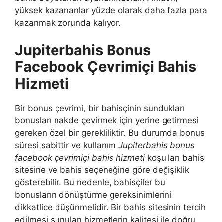
yüksek kazananlar yüzde olarak daha fazla para
kazanmak zorunda kalıyor.
Jupiterbahis Bonus
Facebook Çevrimiçi Bahis
Hizmeti
Bir bonus çevrimi, bir bahisçinin sundukları
bonusları nakde çevirmek için yerine getirmesi
gereken özel bir gerekliliktir. Bu durumda bonus
süresi sabittir ve kullanım
Jupiterbahis bonus
facebook çevrimiçi bahis hizmeti
koşulları bahis
sitesine ve bahis seçeneğine göre değişiklik
gösterebilir. Bu nedenle, bahisçiler bu
bonusların dönüştürme gereksinimlerini
dikkatlice düşünmelidir. Bir bahis sitesinin tercih
edilmesi sunulan hizmetlerin kalitesi ile doğru