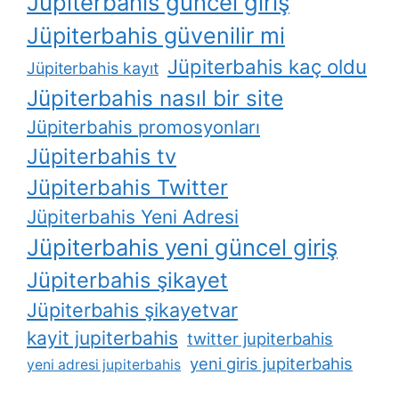
Jüpiterbahis güncel giriş
Jüpiterbahis güvenilir mi
Jüpiterbahis kaç oldu
Jüpiterbahis kayıt
Jüpiterbahis nasıl bir site
Jüpiterbahis promosyonları
Jüpiterbahis tv
Jüpiterbahis Twitter
Jüpiterbahis Yeni Adresi
Jüpiterbahis yeni güncel giriş
Jüpiterbahis şikayet
Jüpiterbahis şikayetvar
kayit jupiterbahis
twitter jupiterbahis
yeni giris jupiterbahis
yeni adresi jupiterbahis