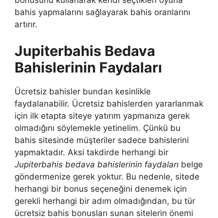
bahis yapmalarını sağlayarak bahis oranlarını
artırır.
Jupiterbahis Bedava
Bahislerinin Faydaları
Ücretsiz bahisler bundan kesinlikle
faydalanabilir. Ücretsiz bahislerden yararlanmak
için ilk etapta siteye yatırım yapmanıza gerek
olmadığını söylemekle yetinelim. Çünkü bu
bahis sitesinde müşteriler sadece bahislerini
yapmaktadır. Aksi takdirde herhangi bir
Jupiterbahis bedava bahislerinin faydaları
belge
göndermenize gerek yoktur. Bu nedenle, sitede
herhangi bir bonus seçeneğini denemek için
gerekli herhangi bir adım olmadığından, bu tür
ücretsiz bahis bonusları sunan sitelerin önemi