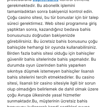
gerekmektedir. Bu abonelik işlemini
tamamladıktan sonra bakiyenizi kontrol edin.
Çoğu casino sitesi, bu tür bonuslar için bir talep
süreci gerektirmez. Web sitesi programına giriş
yaptıktan sonra, kazandığınız bedava bahis
bonusunuzu doğrudan bakiyenizde
görebilirsiniz. Bu ücretsiz bahis bonusunu çoğu
bahisçide herhangi bir oyunda kullanabilirsiniz.
Birden fazla bahis sitesi olduğu için bahisçiler
güvenilir bahis sitelerinde bahis yapmalıdır. Bu
durumda oyun üzerinden bahis yaparken
sıkıntıya düşmek istemeyen bahisçiler lisanslı
bahis sitelerini tercih etmektedirler. Bu casino
sitesi, lisanslı bir casino sitesiyle ilgili bir sorun
olup olmadığını belirlemek de dahil olmak üzere
çoğu Avrupa ülkesinde yasal hizmetler
sunmaktadır.Bu, müşterinin ücretsiz bahis
bonusunu kullanarak kendi seçtikleri oyuna