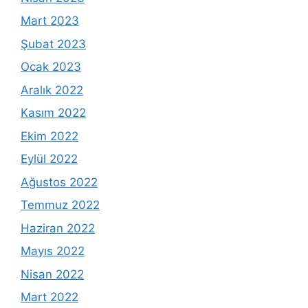
Mart 2023
Şubat 2023
Ocak 2023
Aralık 2022
Kasım 2022
Ekim 2022
Eylül 2022
Ağustos 2022
Temmuz 2022
Haziran 2022
Mayıs 2022
Nisan 2022
Mart 2022