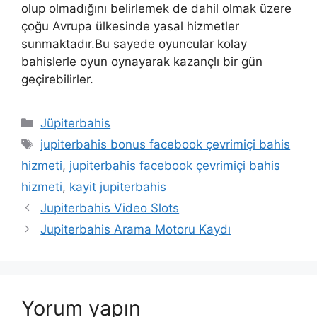
olup olmadığını belirlemek de dahil olmak üzere
çoğu Avrupa ülkesinde yasal hizmetler
sunmaktadır.Bu sayede oyuncular kolay
bahislerle oyun oynayarak kazançlı bir gün
geçirebilirler.
Kategoriler
Jüpiterbahis
Etiketler
jupiterbahis bonus facebook çevrimiçi bahis
hizmeti
,
jupiterbahis facebook çevrimiçi bahis
hizmeti
,
kayit jupiterbahis
Yazı
Jupiterbahis Video Slots
dolaşımı
Jupiterbahis Arama Motoru Kaydı
Yorum yapın