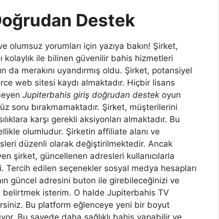
 Doğrudan Destek
e olumsuz yorumları için yazıya bakın! Şirket,
 kolaylık ile bilinen güvenilir bahis hizmetleri
ın da merakını uyandırmış oldu. Şirket, potansiyel
ce web sitesi kaydı almaktadır. Hiçbir lisans
rmeyen
Jupiterbahis giriş doğrudan destek
oyun
msüz soru bırakmamaktadır. Şirket, müşterilerini
lıklara karşı gerekli aksiyonları almaktadır. Bu
likle olumludur. Şirketin affiliate alanı ve
esleri düzenli olarak değiştirilmektedir. Ancak
en şirket, güncellenen adresleri kullanıcılarla
irdi. Tercih edilen seçenekler sosyal medya hesapları
ın güncel adresini buton ile girebileceğinizi ve
i belirtmek isterim. O halde Jupiterbahis TV
irsiniz. Bu platform eğlenceye yeni bir boyut
uyor. Bu sayede daha sağlıklı bahis yapabilir ve