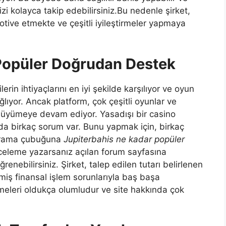
zi kolayca takip edebilirsiniz.Bu nedenle şirket,
motive etmekte ve çeşitli iyileştirmeler yapmaya
Popüler Doğrudan Destek
rin ihtiyaçlarını en iyi şekilde karşılıyor ve oyun
lıyor. Ancak platform, çok çeşitli oyunlar ve
k büyümeye devam ediyor. Yasadışı bir casino
da birkaç sorum var. Bunu yapmak için, birkaç
t arama çubuğuna
Jupiterbahis ne kadar popüler
celeme yazarsanız açılan forum sayfasına
enebilirsiniz. Şirket, talep edilen tutarı belirlenen
miş finansal işlem sorunlarıyla baş başa
emeleri oldukça olumludur ve site hakkında çok