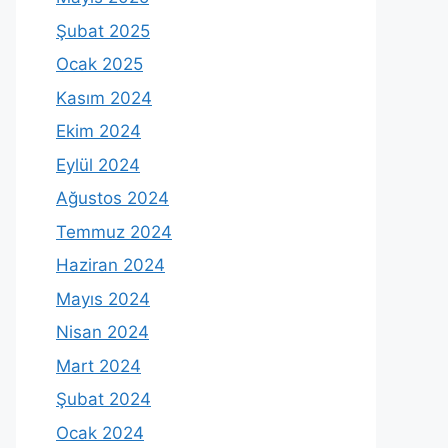
Şubat 2025
Ocak 2025
Kasım 2024
Ekim 2024
Eylül 2024
Ağustos 2024
Temmuz 2024
Haziran 2024
Mayıs 2024
Nisan 2024
Mart 2024
Şubat 2024
Ocak 2024