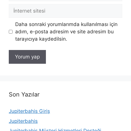
İnternet
sitesi
Daha sonraki yorumlarımda kullanılması için
adım, e-posta adresim ve site adresim bu
tarayıcıya kaydedilsin.
Son Yazılar
Jupiterbahis Giriş
Jupiterbahis
Jupiterbahis Müşteri Hizmetleri Desteği