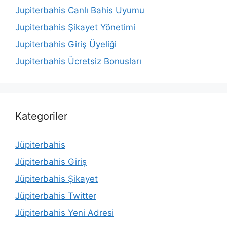
Jupiterbahis Canlı Bahis Uyumu
Jupiterbahis Şikayet Yönetimi
Jupiterbahis Giriş Üyeliği
Jupiterbahis Ücretsiz Bonusları
Kategoriler
Jüpiterbahis
Jüpiterbahis Giriş
Jüpiterbahis Şikayet
Jüpiterbahis Twitter
Jüpiterbahis Yeni Adresi