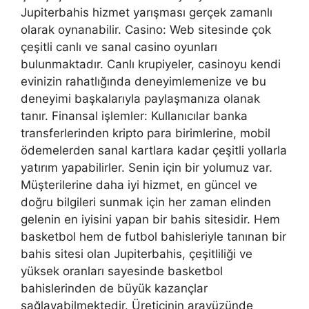
Jupiterbahis hizmet yarışması gerçek zamanlı
olarak oynanabilir. Casino: Web sitesinde çok
çeşitli canlı ve sanal casino oyunları
bulunmaktadır. Canlı krupiyeler, casinoyu kendi
evinizin rahatlığında deneyimlemenize ve bu
deneyimi başkalarıyla paylaşmanıza olanak
tanır. Finansal işlemler: Kullanıcılar banka
transferlerinden kripto para birimlerine, mobil
ödemelerden sanal kartlara kadar çeşitli yollarla
yatırım yapabilirler. Senin için bir yolumuz var.
Müşterilerine daha iyi hizmet, en güncel ve
doğru bilgileri sunmak için her zaman elinden
gelenin en iyisini yapan bir bahis sitesidir. Hem
basketbol hem de futbol bahisleriyle tanınan bir
bahis sitesi olan Jupiterbahis, çeşitliliği ve
yüksek oranları sayesinde basketbol
bahislerinden de büyük kazançlar
sağlayabilmektedir. Üreticinin arayüzünde