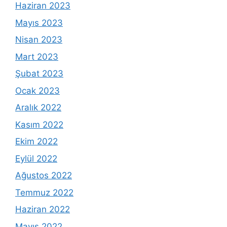
Haziran 2023
Mayıs 2023
Nisan 2023
Mart 2023
Şubat 2023
Ocak 2023
Aralık 2022
Kasım 2022
Ekim 2022
Eylül 2022
Ağustos 2022
Temmuz 2022
Haziran 2022
Mayıs 2022