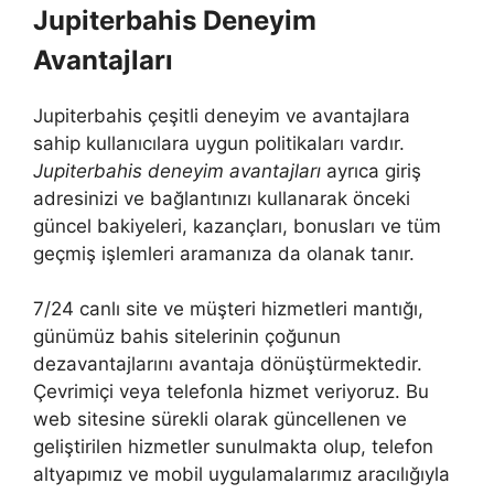
Jupiterbahis Deneyim
Avantajları
Jupiterbahis çeşitli deneyim ve avantajlara
sahip kullanıcılara uygun politikaları vardır.
Jupiterbahis deneyim avantajları
ayrıca giriş
adresinizi ve bağlantınızı kullanarak önceki
güncel bakiyeleri, kazançları, bonusları ve tüm
geçmiş işlemleri aramanıza da olanak tanır.
7/24 canlı site ve müşteri hizmetleri mantığı,
günümüz bahis sitelerinin çoğunun
dezavantajlarını avantaja dönüştürmektedir.
Çevrimiçi veya telefonla hizmet veriyoruz. Bu
web sitesine sürekli olarak güncellenen ve
geliştirilen hizmetler sunulmakta olup, telefon
altyapımız ve mobil uygulamalarımız aracılığıyla