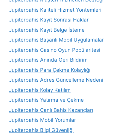
Jupiterbahis Kaliteli Hizmet Yöntemleri
Jupiterbahis Kayıt Sonrası Haklar
Jupiterbahis Kayıt Belge İsteme
Jupiterbahis Başarılı Mobil Uygulamalar
Jupiterbahis Casino Oyun Popülaritesi
Jupiterbahis Anında Geri Bildirim
Jupiterbahis Para Çekme Kolaylığı
Jupiterbahis Adres Güncelleme Nedeni
Jupiterbahis Kolay Katılım
Jupiterbahis Yatırma ve Çekme
Jupiterbahis Canlı Bahis Kazançları
Jupiterbahis Mobil Yorumlar
Jupiterbahis Bilgi Güvenliği