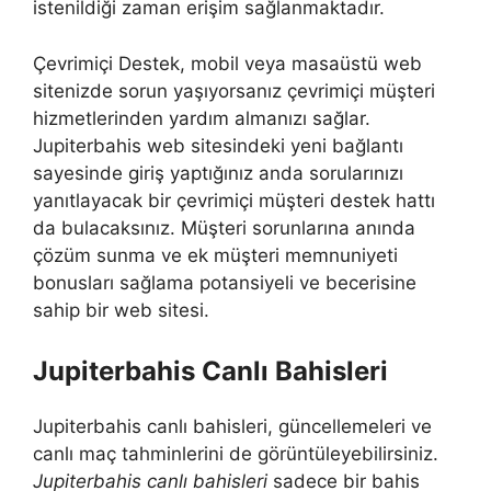
istenildiği zaman erişim sağlanmaktadır.
Çevrimiçi Destek, mobil veya masaüstü web
sitenizde sorun yaşıyorsanız çevrimiçi müşteri
hizmetlerinden yardım almanızı sağlar.
Jupiterbahis web sitesindeki yeni bağlantı
sayesinde giriş yaptığınız anda sorularınızı
yanıtlayacak bir çevrimiçi müşteri destek hattı
da bulacaksınız. Müşteri sorunlarına anında
çözüm sunma ve ek müşteri memnuniyeti
bonusları sağlama potansiyeli ve becerisine
sahip bir web sitesi.
Jupiterbahis Canlı Bahisleri
Jupiterbahis canlı bahisleri, güncellemeleri ve
canlı maç tahminlerini de görüntüleyebilirsiniz.
Jupiterbahis canlı bahisleri
sadece bir bahis