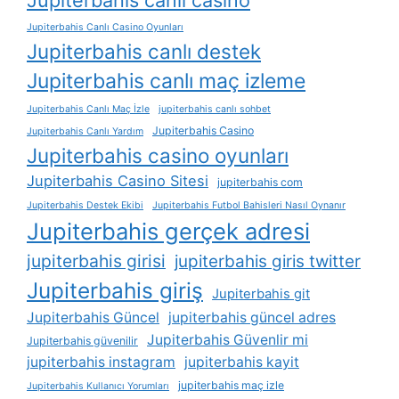
Jupiterbahis Canlı Casino Oyunları
Jupiterbahis canlı destek
Jupiterbahis canlı maç izleme
Jupiterbahis Canlı Maç İzle
jupiterbahis canlı sohbet
Jupiterbahis Casino
Jupiterbahis Canlı Yardım
Jupiterbahis casino oyunları
Jupiterbahis Casino Sitesi
jupiterbahis com
Jupiterbahis Destek Ekibi
Jupiterbahis Futbol Bahisleri Nasıl Oynanır
Jupiterbahis gerçek adresi
jupiterbahis girisi
jupiterbahis giris twitter
Jupiterbahis giriş
Jupiterbahis git
Jupiterbahis Güncel
jupiterbahis güncel adres
Jupiterbahis Güvenlir mi
Jupiterbahis güvenilir
jupiterbahis instagram
jupiterbahis kayit
jupiterbahis maç izle
Jupiterbahis Kullanıcı Yorumları