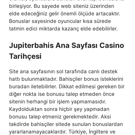
birleşiyor. Bu sayede web siteniz üzerinden
elde edeceğiniz gelir önemli ölçüde artacaktır.
Bonuslar sayesinde oyuncular kısa sürede
tatmin edici miktarda kazanç elde edebilirler.
Jupiterbahis Ana Sayfası Casino
Tarihçesi
Site ana sayfasının sol tarafında canlı destek
hattı bulunmaktadır. Bahisçiler bonus isteklerini
buradan iletebilirler. Dikkat edilmesi gereken bir
diğer nokta ise bonusu talep etmeden önce
sitenin herhangi bir işlem yapmamasıdır.
Kaydolduktan sonra hiçbir şey yapmadan
bonusu talep etmeniz gerekmektedir. Aksi
takdirde bahisçiler sitede sunulan bonuslardan
yararlanamayacaklardır. Türkiye, İngiltere ve