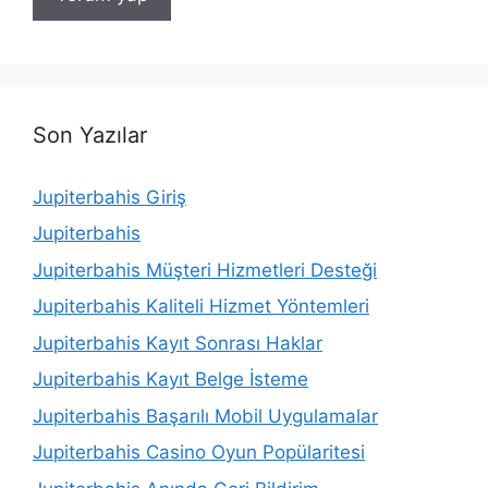
Son Yazılar
Jupiterbahis Giriş
Jupiterbahis
Jupiterbahis Müşteri Hizmetleri Desteği
Jupiterbahis Kaliteli Hizmet Yöntemleri
Jupiterbahis Kayıt Sonrası Haklar
Jupiterbahis Kayıt Belge İsteme
Jupiterbahis Başarılı Mobil Uygulamalar
Jupiterbahis Casino Oyun Popülaritesi