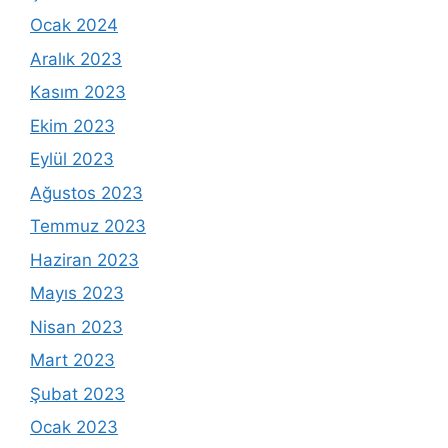
Ocak 2024
Aralık 2023
Kasım 2023
Ekim 2023
Eylül 2023
Ağustos 2023
Temmuz 2023
Haziran 2023
Mayıs 2023
Nisan 2023
Mart 2023
Şubat 2023
Ocak 2023