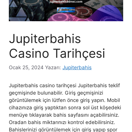
Jupiterbahis
Casino Tarihçesi
Ocak 25, 2024
Yazarı:
Jupiterbahis
Jupiterbahis casino tarihçesi Jupiterbahis teklif
geçmişinde bulunabilir. Giriş geçmişinizi
görüntülemek için lütfen önce giriş yapın. Mobil
cihazınıza giriş yaptıktan sonra sol üst köşedeki
menüye tıklayarak bahis sayfasını açabilirsiniz.
Oradan bahis miktarınızı kontrol edebilirsiniz.
Bahislerinizi görüntülemek için giriş yapıp spor