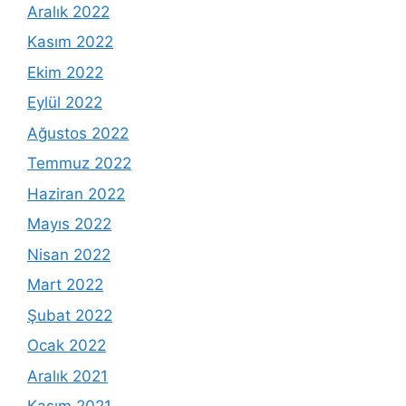
Aralık 2022
Kasım 2022
Ekim 2022
Eylül 2022
Ağustos 2022
Temmuz 2022
Haziran 2022
Mayıs 2022
Nisan 2022
Mart 2022
Şubat 2022
Ocak 2022
Aralık 2021