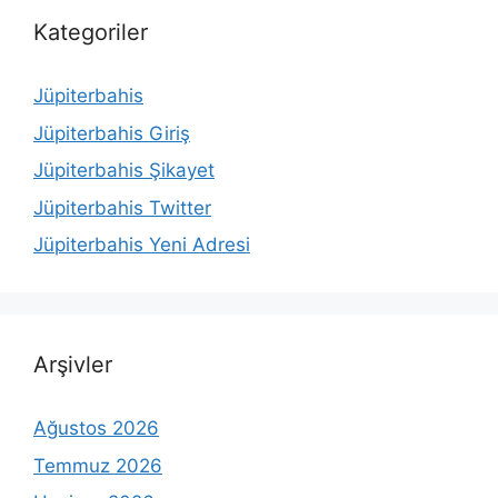
Kategoriler
Jüpiterbahis
Jüpiterbahis Giriş
Jüpiterbahis Şikayet
Jüpiterbahis Twitter
Jüpiterbahis Yeni Adresi
Arşivler
Ağustos 2026
Temmuz 2026