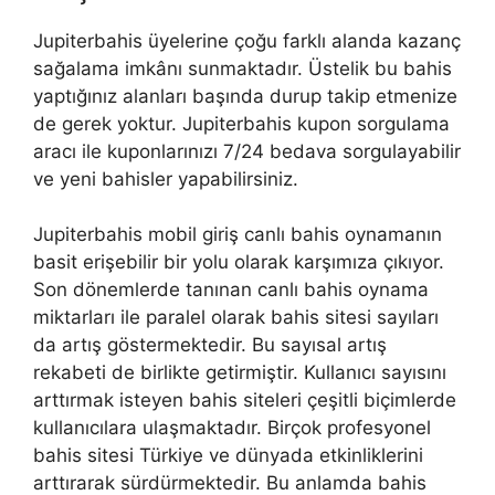
Jupiterbahis üyelerine çoğu farklı alanda kazanç
sağalama imkânı sunmaktadır. Üstelik bu bahis
yaptığınız alanları başında durup takip etmenize
de gerek yoktur. Jupiterbahis kupon sorgulama
aracı ile kuponlarınızı 7/24 bedava sorgulayabilir
ve yeni bahisler yapabilirsiniz.
Jupiterbahis mobil giriş canlı bahis oynamanın
basit erişebilir bir yolu olarak karşımıza çıkıyor.
Son dönemlerde tanınan canlı bahis oynama
miktarları ile paralel olarak bahis sitesi sayıları
da artış göstermektedir. Bu sayısal artış
rekabeti de birlikte getirmiştir. Kullanıcı sayısını
arttırmak isteyen bahis siteleri çeşitli biçimlerde
kullanıcılara ulaşmaktadır. Birçok profesyonel
bahis sitesi Türkiye ve dünyada etkinliklerini
arttırarak sürdürmektedir. Bu anlamda bahis