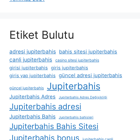
Etiket Bulutu
adresi jupiterbahis
bahis sitesi jupiterbahis
canli jupiterbahis
casino sitesi jupiterbahis
girisi jupiterbahis
giris jupiterbahis
güncel adresi jupiterbahis
giris yap jupiterbahis
Jupiterbahis
güncel jupiterbahis
Jupiterbahis Adres
Jupiterbahis Adres Değişikliği
Jupiterbahis adresi
Jupiterbahis Bahis
Jupiterbahis bahisleri
Jupiterbahis Bahis Sitesi
Jupiterbahis bonus
jupiterbahis canli