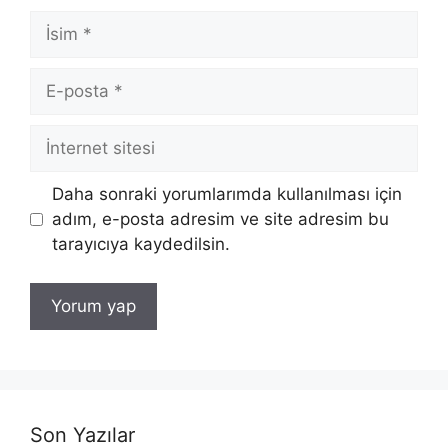
İsim
E-
posta
İnternet
sitesi
Daha sonraki yorumlarımda kullanılması için
adım, e-posta adresim ve site adresim bu
tarayıcıya kaydedilsin.
Son Yazılar