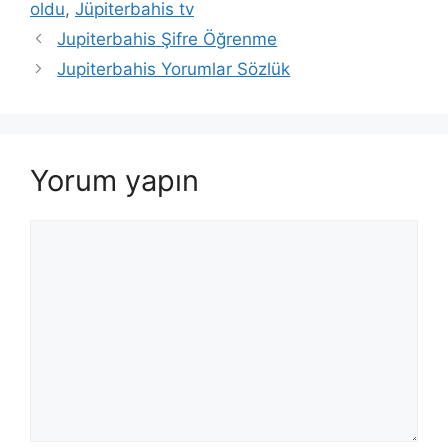
oldu
,
Jüpiterbahis tv
Yazı
Jupiterbahis Şifre Öğrenme
dolaşımı
Jupiterbahis Yorumlar Sözlük
Yorum yapın
Yorum