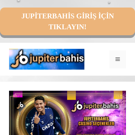
JUPİTERBAHİS GİRİŞ İÇİN
TIKLAYIN!
İçeriğe
atla
Menü