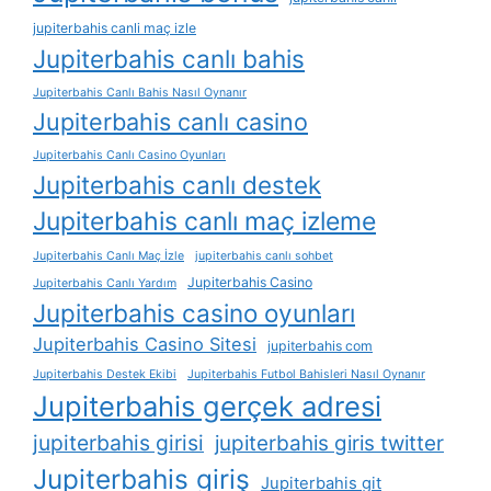
jupiterbahis canli maç izle
Jupiterbahis canlı bahis
Jupiterbahis Canlı Bahis Nasıl Oynanır
Jupiterbahis canlı casino
Jupiterbahis Canlı Casino Oyunları
Jupiterbahis canlı destek
Jupiterbahis canlı maç izleme
Jupiterbahis Canlı Maç İzle
jupiterbahis canlı sohbet
Jupiterbahis Casino
Jupiterbahis Canlı Yardım
Jupiterbahis casino oyunları
Jupiterbahis Casino Sitesi
jupiterbahis com
Jupiterbahis Destek Ekibi
Jupiterbahis Futbol Bahisleri Nasıl Oynanır
Jupiterbahis gerçek adresi
jupiterbahis girisi
jupiterbahis giris twitter
Jupiterbahis giriş
Jupiterbahis git