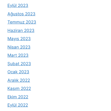
Eylül 2023
Ağustos 2023
Temmuz 2023
Haziran 2023
Mayıs 2023
Nisan 2023
Mart 2023
Şubat 2023
Ocak 2023
Aralık 2022
Kasım 2022
Ekim 2022
Eylül 2022