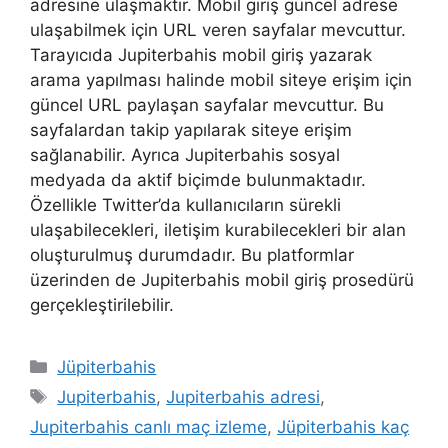
adresine ulaşmaktır. Mobil giriş güncel adrese
ulaşabilmek için URL veren sayfalar mevcuttur.
Tarayıcıda Jupiterbahis mobil giriş yazarak
arama yapılması halinde mobil siteye erişim için
güncel URL paylaşan sayfalar mevcuttur. Bu
sayfalardan takip yapılarak siteye erişim
sağlanabilir. Ayrıca Jupiterbahis sosyal
medyada da aktif biçimde bulunmaktadır.
Özellikle Twitter’da kullanıcıların sürekli
ulaşabilecekleri, iletişim kurabilecekleri bir alan
oluşturulmuş durumdadır. Bu platformlar
üzerinden de Jupiterbahis mobil giriş prosedürü
gerçekleştirilebilir.
Kategoriler
Jüpiterbahis
Etiketler
Jupiterbahis
,
Jupiterbahis adresi
,
Jupiterbahis canlı maç izleme
,
Jüpiterbahis kaç