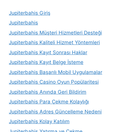
Jupiterbahis Giriş
Jupiterbahis
Jupiterbahis Müşteri Hizmetleri Desteği
Jupiterbahis Kaliteli Hizmet Yöntemleri
Jupiterbahis Kayıt Sonrası Haklar
Jupiterbahis Kayıt Belge İsteme
Jupiterbahis Başarılı Mobil Uygulamalar
Jupiterbahis Casino Oyun Popülaritesi
Jupiterbahis Anında Geri Bildirim
Jupiterbahis Para Çekme Kolaylığı
Jupiterbahis Adres Güncelleme Nedeni
Jupiterbahis Kolay Katılım
Jupiterbahis Yatırma ve Çekme