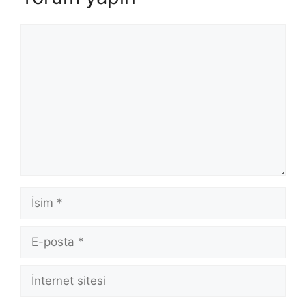
Yorum
İsim
E-
posta
İnternet
sitesi