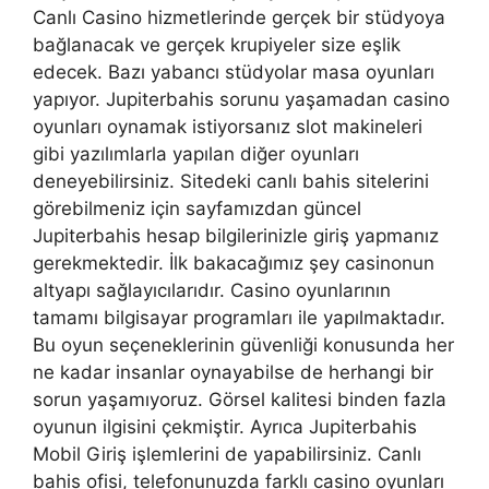
Canlı Casino hizmetlerinde gerçek bir stüdyoya
bağlanacak ve gerçek krupiyeler size eşlik
edecek. Bazı yabancı stüdyolar masa oyunları
yapıyor. Jupiterbahis sorunu yaşamadan casino
oyunları oynamak istiyorsanız slot makineleri
gibi yazılımlarla yapılan diğer oyunları
deneyebilirsiniz. Sitedeki canlı bahis sitelerini
görebilmeniz için sayfamızdan güncel
Jupiterbahis hesap bilgilerinizle giriş yapmanız
gerekmektedir. İlk bakacağımız şey casinonun
altyapı sağlayıcılarıdır. Casino oyunlarının
tamamı bilgisayar programları ile yapılmaktadır.
Bu oyun seçeneklerinin güvenliği konusunda her
ne kadar insanlar oynayabilse de herhangi bir
sorun yaşamıyoruz. Görsel kalitesi binden fazla
oyunun ilgisini çekmiştir. Ayrıca Jupiterbahis
Mobil Giriş işlemlerini de yapabilirsiniz. Canlı
bahis ofisi, telefonunuzda farklı casino oyunları