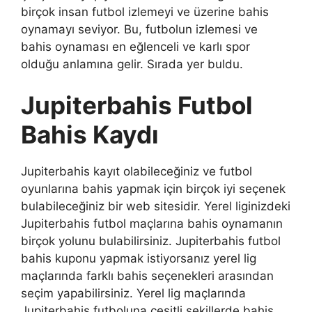
birçok insan futbol izlemeyi ve üzerine bahis
oynamayı seviyor. Bu, futbolun izlemesi ve
bahis oynaması en eğlenceli ve karlı spor
olduğu anlamına gelir. Sırada yer buldu.
Jupiterbahis Futbol
Bahis Kaydı
Jupiterbahis kayıt olabileceğiniz ve futbol
oyunlarına bahis yapmak için birçok iyi seçenek
bulabileceğiniz bir web sitesidir. Yerel liginizdeki
Jupiterbahis futbol maçlarına bahis oynamanın
birçok yolunu bulabilirsiniz. Jupiterbahis futbol
bahis kuponu yapmak istiyorsanız yerel lig
maçlarında farklı bahis seçenekleri arasından
seçim yapabilirsiniz. Yerel lig maçlarında
Jupiterbahis futboluna çeşitli şekillerde bahis