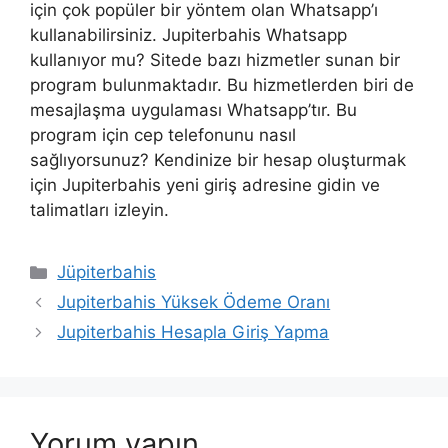
için çok popüler bir yöntem olan Whatsapp’ı
kullanabilirsiniz. Jupiterbahis Whatsapp
kullanıyor mu? Sitede bazı hizmetler sunan bir
program bulunmaktadır. Bu hizmetlerden biri de
mesajlaşma uygulaması Whatsapp’tır. Bu
program için cep telefonunu nasıl
sağlıyorsunuz? Kendinize bir hesap oluşturmak
için Jupiterbahis yeni giriş adresine gidin ve
talimatları izleyin.
Kategoriler
Jüpiterbahis
Yazı
Jupiterbahis Yüksek Ödeme Oranı
dolaşımı
Jupiterbahis Hesapla Giriş Yapma
Yorum yapın