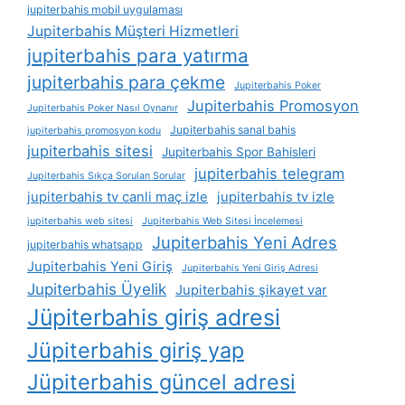
jupiterbahis mobil uygulaması
Jupiterbahis Müşteri Hizmetleri
jupiterbahis para yatırma
jupiterbahis para çekme
Jupiterbahis Poker
Jupiterbahis Promosyon
Jupiterbahis Poker Nasıl Oynanır
Jupiterbahis sanal bahis
jupiterbahis promosyon kodu
jupiterbahis sitesi
Jupiterbahis Spor Bahisleri
jupiterbahis telegram
Jupiterbahis Sıkça Sorulan Sorular
jupiterbahis tv canli maç izle
jupiterbahis tv izle
jupiterbahis web sitesi
Jupiterbahis Web Sitesi İncelemesi
Jupiterbahis Yeni Adres
jupiterbahis whatsapp
Jupiterbahis Yeni Giriş
Jupiterbahis Yeni Giriş Adresi
Jupiterbahis Üyelik
Jupiterbahis şikayet var
Jüpiterbahis giriş adresi
Jüpiterbahis giriş yap
Jüpiterbahis güncel adresi