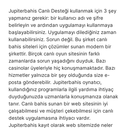
Jupiterbahis Canlı Desteği kullanmak için 3 şey
yapmanız gerekir: bir kullanıcı adı ve şifre
belirleyin ve ardından uygulamayı kullanmaya
başlayabilirsiniz. Uygulamayı dilediğiniz zaman
kullanabilirsiniz. Sorun değil. Bu şirket canlı
bahis siteleri için çözümler sunan modern bir
şirkettir. Birçok canlı oyun sitesinin farklı
zamanlarda sorun yaşadığını duyduk. Bazı
casinolar üyeleriyle hiç konuşmamaktadır. Bazı
hizmetler yalnızca bir şey olduğunda size e-
posta gönderebilir. Jupiterbahis oynatıcı,
kullandığınız programlarla ilgili yardıma ihtiyaç
duyduğunuzda uzmanlarla konuşmanıza olanak
tanır. Canlı bahis sunan bir web sitesinin iyi
çalışabilmesi ve müşteri çekebilmesi için canlı
destek uygulamasına ihtiyacı vardır.
Jupiterbahis kayıt olarak web sitemizde neler