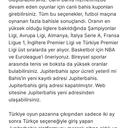
devam eden oyunlar için canlı bahis kuponları
girebilirsiniz. Tüm bu seçenekler, futbol maçına
oynanan fazla bahisle sonuçlandı. Oranın en
yüksek olduğu liglere bakıldığında Şampiyonlar
Ligi, Avrupa Ligi, Almanya, İtalya Serie A, Fransa
Ligue 1, İngiltere Premier Ligi ve Türkiye Premier
Ligi üst sıralarda yer alıyor. Basketbol için NBA
ve Euroleague’i öneriyoruz. Bireysel sporlar
arasında tenis ve boksta da yüksek oranlar
bulabilirsiniz.
Jupiterbahis spor ücreti yeterli mi
Bahis’in yeni kayıtlı adresi Jupiterbahis.
Jupiterbahis giriş adresi kapatılmıştır. Web
sitesine Jupiterbahis yeni adresinden
ulaşabilirsiniz.
Türkiye oyun pazarına çıkışından sadece iki ay
sonra Türkçe seçeneğiyle giriş yapan