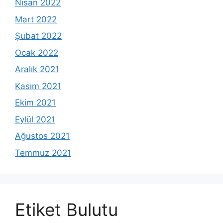
Nisan 2022
Mart 2022
Şubat 2022
Ocak 2022
Aralık 2021
Kasım 2021
Ekim 2021
Eylül 2021
Ağustos 2021
Temmuz 2021
Etiket Bulutu