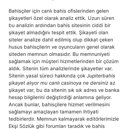
Bahisçiler için canlı bahis ofislerinden gelen
şikayetleri özel olarak analiz ettik. Uzun süren
bu analizin ardından bahis sitesinin ciddi bir
şikayet almadığını tespit ettik. Şikayeti olan
siteler analize dahil edilmiş olup dikkat çeken
husus bahisçilerin ve oyuncuların genel olarak
siteden memnun olmasıdır. Bu memnuniyeti
sağlamak için müşteri hizmetlerinden bir çözüm
aldık. Sitenin tüm analizlerinde şikayetler var.
Sitenin yasal süreci hakkında çok
Jupiterbahis
şikayet alıyor mu canlı casinoya ne dersiniz
az
şikayet var, bu da sitenin sık sık adres ve banka
hesap bilgilerini değiştirdiği anlamına geliyor.
Ancak bunlar, bahisçilere hizmet verilmesini
sağlamayı amaçlayan tamamen ihtiyati
tedbirlerdir. Memnun kalmayarak editörlerimizle
Ekşi Sözlük gibi forumları taradık ve bahis