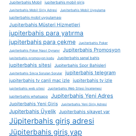
Jupiterbahis Mobil
jupiterbahis mobil giriş
Jupiterbahis Mobil Giriş Adresi
Jupiterbahis Mobil Uygulama
jupiterbahis mobil uygulaması
Jupiterbahis Müşteri Hizmetleri
jupiterbahis para yatırma
jupiterbahis para çekme
Jupiterbahis Poker
Jupiterbahis Promosyon
Jupiterbahis Poker Nasıl Oynanır
Jupiterbahis sanal bahis
jupiterbahis promosyon kodu
jupiterbahis sitesi
Jupiterbahis Spor Bahisleri
jupiterbahis telegram
Jupiterbahis Sıkça Sorulan Sorular
jupiterbahis tv canli maç izle
jupiterbahis tv izle
jupiterbahis web sitesi
Jupiterbahis Web Sitesi İncelemesi
Jupiterbahis Yeni Adres
jupiterbahis whatsapp
Jupiterbahis Yeni Giriş
Jupiterbahis Yeni Giriş Adresi
Jupiterbahis Üyelik
Jupiterbahis şikayet var
Jüpiterbahis giriş adresi
Jüpiterbahis giriş yap