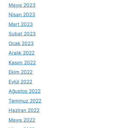
Mayıs 2023
Nisan 2023
Mart 2023
Şubat 2023
Ocak 2023
Aralık 2022
Kasım 2022
Ekim 2022
Eylül 2022
Ağustos 2022
Temmuz 2022
Haziran 2022
Mayıs 2022