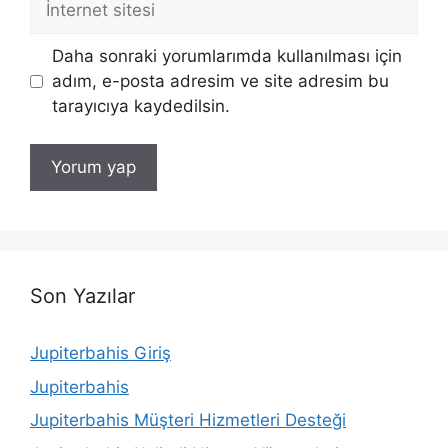
sitesi
Daha sonraki yorumlarımda kullanılması için
adım, e-posta adresim ve site adresim bu
tarayıcıya kaydedilsin.
Son Yazılar
Jupiterbahis Giriş
Jupiterbahis
Jupiterbahis Müşteri Hizmetleri Desteği