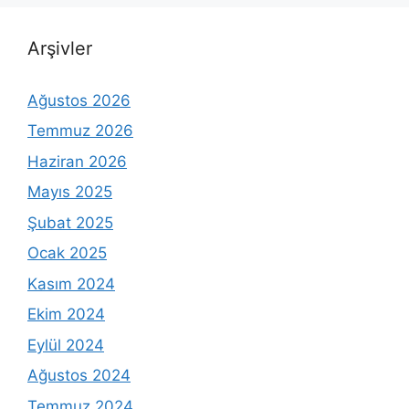
Arşivler
Ağustos 2026
Temmuz 2026
Haziran 2026
Mayıs 2025
Şubat 2025
Ocak 2025
Kasım 2024
Ekim 2024
Eylül 2024
Ağustos 2024
Temmuz 2024