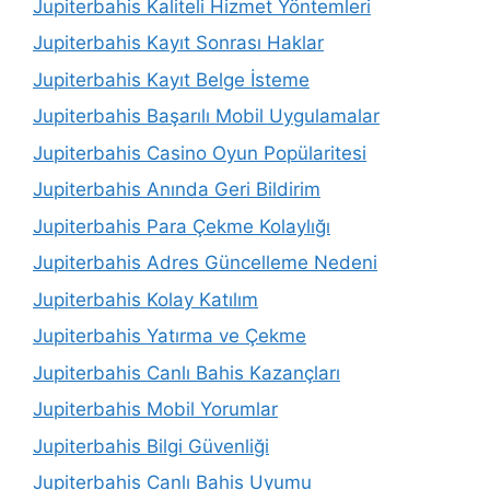
Jupiterbahis Kaliteli Hizmet Yöntemleri
Jupiterbahis Kayıt Sonrası Haklar
Jupiterbahis Kayıt Belge İsteme
Jupiterbahis Başarılı Mobil Uygulamalar
Jupiterbahis Casino Oyun Popülaritesi
Jupiterbahis Anında Geri Bildirim
Jupiterbahis Para Çekme Kolaylığı
Jupiterbahis Adres Güncelleme Nedeni
Jupiterbahis Kolay Katılım
Jupiterbahis Yatırma ve Çekme
Jupiterbahis Canlı Bahis Kazançları
Jupiterbahis Mobil Yorumlar
Jupiterbahis Bilgi Güvenliği
Jupiterbahis Canlı Bahis Uyumu