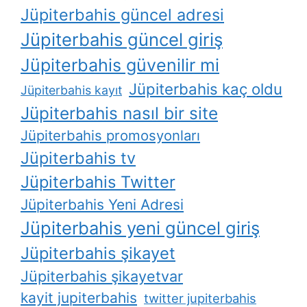
Jüpiterbahis güncel adresi
Jüpiterbahis güncel giriş
Jüpiterbahis güvenilir mi
Jüpiterbahis kaç oldu
Jüpiterbahis kayıt
Jüpiterbahis nasıl bir site
Jüpiterbahis promosyonları
Jüpiterbahis tv
Jüpiterbahis Twitter
Jüpiterbahis Yeni Adresi
Jüpiterbahis yeni güncel giriş
Jüpiterbahis şikayet
Jüpiterbahis şikayetvar
kayit jupiterbahis
twitter jupiterbahis