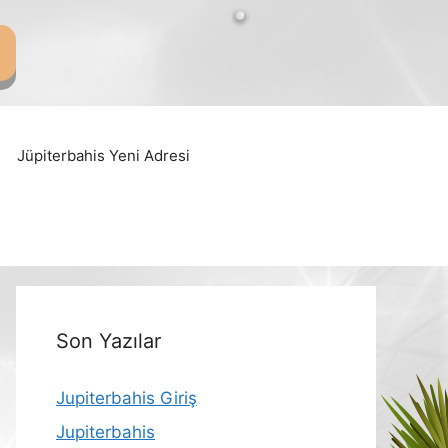
Jüpiterbahis Yeni Adresi
Son Yazılar
Jupiterbahis Giriş
Jupiterbahis