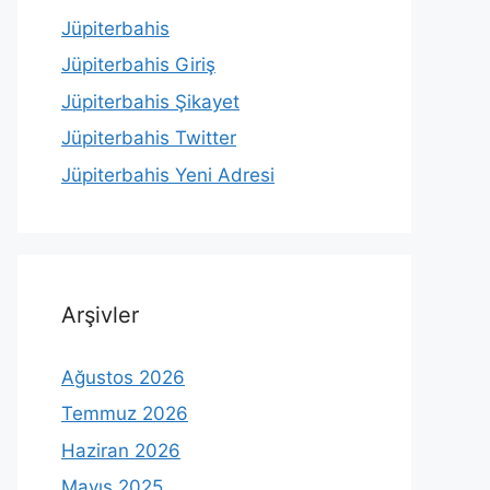
Jüpiterbahis
Jüpiterbahis Giriş
Jüpiterbahis Şikayet
Jüpiterbahis Twitter
Jüpiterbahis Yeni Adresi
Arşivler
Ağustos 2026
Temmuz 2026
Haziran 2026
Mayıs 2025