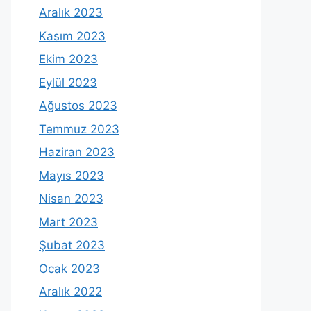
Aralık 2023
Kasım 2023
Ekim 2023
Eylül 2023
Ağustos 2023
Temmuz 2023
Haziran 2023
Mayıs 2023
Nisan 2023
Mart 2023
Şubat 2023
Ocak 2023
Aralık 2022