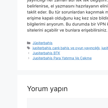
yayıncılığı
her zaman adı tek tek değiştirir.
belirlenirse, el yazmasını hazırlayanın elin
taklit eder. Bu tür sorunlardan kaçınmak
erişime kapalı olduğunu kaç kez size bildi
bilgilerimi arıyorum. Bu durumda bir VPN 
sitelerini açabilir ve bunlara erişebilirsin
Kategoriler
Jüpiterbahis
Etiketler
jupiterbahis canlı bahis ve oyun yayıncılığı
,
jupi
Yazı
Jupiterbahis BTK
dolaşımı
Jupiterbahis Para Yatırma Ve Çekme
Yorum yapın
Yorum