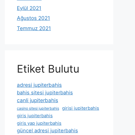
Eylül 2021
Ağustos 2021
Temmuz 2021
Etiket Bulutu
adresi jupiterbahis
bahis sitesi jupiterbahis
canli jupiterbahis
girisi jupiterbahis
casino sitesi jupiterbahis
giris jupiterbahis
giris yap jupiterbahis
güncel adresi jupiterbahis