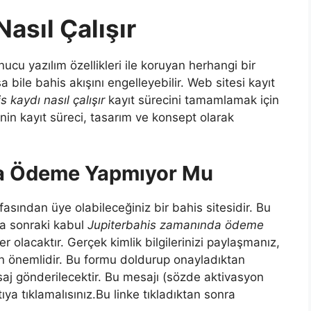
asıl Çalışır
nucu yazılım özellikleri ile koruyan herhangi bir
sa bile bahis akışını engelleyebilir. Web sitesi kayıt
s kaydı nasıl çalışır
kayıt sürecini tamamlamak için
sinin kayıt süreci, tasarım ve konsept olarak
da Ödeme Yapmıyor Mu
yfasından üye olabileceğiniz bir bahis sitesidir. Bu
ha sonraki kabul
Jupiterbahis zamanında ödeme
 olacaktır. Gerçek kimlik bilgilerinizi paylaşmanız,
çin önemlidir. Bu formu doldurup onayladıktan
saj gönderilecektir. Bu mesajı (sözde aktivasyon
a tıklamalısınız.Bu linke tıkladıktan sonra