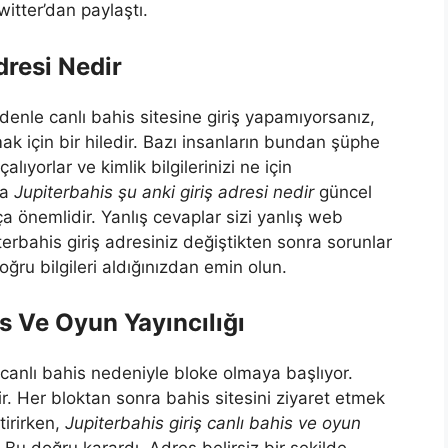
Twitter’dan paylaştı.
dresi Nedir
denle canlı bahis sitesine giriş yapamıyorsanız,
lmak için bir hiledir. Bazı insanların bundan şüphe
lıyorlar ve kimlik bilgilerinizi ne için
da
Jupiterbahis şu anki giriş adresi nedir
güncel
a önemlidir. Yanlış cevaplar sizi yanlış web
erbahis giriş adresiniz değiştikten sonra sorunlar
ru bilgileri aldığınızdan emin olun.
is Ve Oyun Yayıncılığı
 canlı bahis nedeniyle bloke olmaya başlıyor.
ir. Her bloktan sonra bahis sitesini ziyaret etmek
tirirken,
Jupiterbahis giriş canlı bahis ve oyun