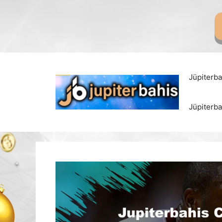
İçeriğe
atla
Jüpiterba
Jüpiterba