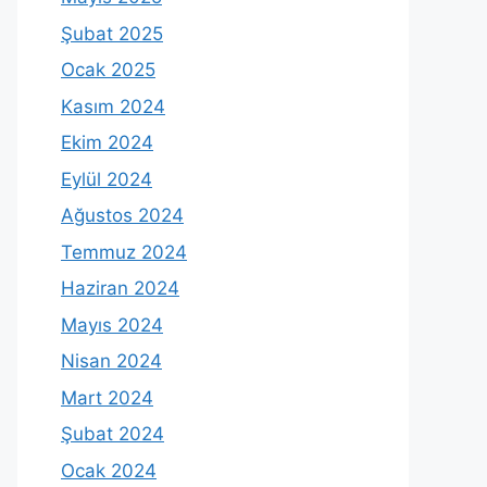
Şubat 2025
Ocak 2025
Kasım 2024
Ekim 2024
Eylül 2024
Ağustos 2024
Temmuz 2024
Haziran 2024
Mayıs 2024
Nisan 2024
Mart 2024
Şubat 2024
Ocak 2024