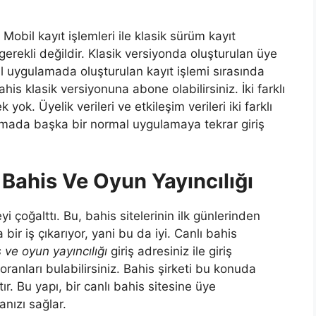
bil kayıt işlemleri ile klasik sürüm kayıt
gerekli değildir. Klasik versiyonda oluşturulan üye
il uygulamada oluşturulan kayıt işlemi sırasında
ahis klasik versiyonuna abone olabilirsiniz. İki farklı
k. Üyelik verileri ve etkileşim verileri iki farklı
amada başka bir normal uygulamaya tekrar giriş
 Bahis Ve Oyun Yayıncılığı
yi çoğalttı. Bu, bahis sitelerinin ilk günlerinden
 bir iş çıkarıyor, yani bu da iyi. Canlı bahis
s ve oyun yayıncılığı
giriş adresiniz ile giriş
 oranları bulabilirsiniz. Bahis şirketi bu konuda
r. Bu yapı, bir canlı bahis sitesine üye
nızı sağlar.