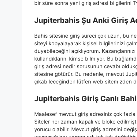
bir süre sonra yeni giriş adresi bilgilerini 
Jupiterbahis Şu Anki Giriş A
Bahis sitesine giriş süreci çok uzun, bu ne
siteyi kopyalayarak kişisel bilgilerinizi ça
duyabileceğini açıklıyorum. Kazançlarınızı ça
kullandıklarını kimse bilmiyor. Bu bağlam
giriş adresi nedir sorusunun cevabı oldukç
sitesine götürür. Bu nedenle, mevcut Jupit
çıkabileceğinden lütfen web sitemizden doğ
Jupiterbahis Giriş Canlı Bah
Maalesef mevcut giriş adresiniz çok fazla
Siteler her zaman kapalı ve bloke edilmişt
yorucu olabilir. Mevcut giriş adresini değiş