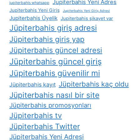
Jupiterbahis Yeni Adres
jupiterbahis whatsapp
Jupiterbahis Yeni Giriş
Jupiterbahis Yeni Giriş Adresi
Jupiterbahis Üyelik
Jupiterbahis şikayet var
Jüpiterbahis giriş adresi
Jüpiterbahis giriş yap
Jüpiterbahis güncel adresi
Jüpiterbahis güncel giriş
Jüpiterbahis güvenilir mi
Jüpiterbahis kaç oldu
Jüpiterbahis kayıt
Jüpiterbahis nasıl bir site
Jüpiterbahis promosyonları
Jüpiterbahis tv
Jüpiterbahis Twitter
Jüpiterbahis Yeni Adresi