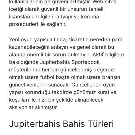
kullanıcılarının da güveni artmıştır. Web sitesi
içeriği olarak güvenli bir unsurun temeli,
lisanslama bilgileri, altyapı ve koruma
prosedürleri ile sağlanır.
Yeni oyun yapısı altında, ticaretin nereden para
kazanabileceğini anlayın ve genel olarak bu
alanda önemli bir sorun bulmayın. Aktif bilgilere
bakıldığında Jupiterbahis Sportsbook,
müşterilerine her biri güncellenmiş değerde
olmak üzere futbol başta olmak üzere branşın
güncel verilerini sunacak. Güncellenen oyun
yapısı korunduğu takdirde günümüz kural ve
koşulları ile hızlı bir şekilde alınabilecek
aksiyonlar alınmıştır.
Jupiterbahis Bahis Türleri