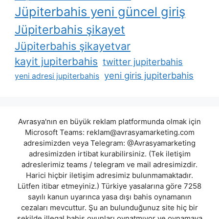
Jüpiterbahis yeni güncel giriş
Jüpiterbahis şikayet
Jüpiterbahis şikayetvar
kayit jupiterbahis
twitter jupiterbahis
yeni giris jupiterbahis
yeni adresi jupiterbahis
Avrasya'nın en büyük reklam platformunda olmak için
Microsoft Teams:
reklam@avrasyamarketing.com
adresimizden veya Telegram: @Avrasyamarketing
adresimizden irtibat kurabilirsiniz. (Tek iletişim
adreslerimiz teams / telegram ve mail adresimizdir.
Harici hiçbir iletişim adresimiz bulunmamaktadır.
Lütfen itibar etmeyiniz.) Türkiye yasalarına göre 7258
sayılı kanun uyarınca yasa dışı bahis oynamanın
cezaları mevcuttur. Şu an bulunduğunuz site hiç bir
şekilde illegal bahis oyunları oynatmıyor ve oynamaya