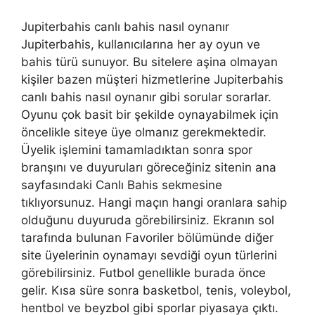
Jupiterbahis canlı bahis nasıl oynanır
Jupiterbahis, kullanıcılarına her ay oyun ve
bahis türü sunuyor. Bu sitelere aşina olmayan
kişiler bazen müşteri hizmetlerine Jupiterbahis
canlı bahis nasıl oynanır gibi sorular sorarlar.
Oyunu çok basit bir şekilde oynayabilmek için
öncelikle siteye üye olmanız gerekmektedir.
Üyelik işlemini tamamladıktan sonra spor
branşını ve duyuruları göreceğiniz sitenin ana
sayfasındaki Canlı Bahis sekmesine
tıklıyorsunuz. Hangi maçın hangi oranlara sahip
olduğunu duyuruda görebilirsiniz. Ekranın sol
tarafında bulunan Favoriler bölümünde diğer
site üyelerinin oynamayı sevdiği oyun türlerini
görebilirsiniz. Futbol genellikle burada önce
gelir. Kısa süre sonra basketbol, ​​tenis, voleybol,
hentbol ve beyzbol gibi sporlar piyasaya çıktı.