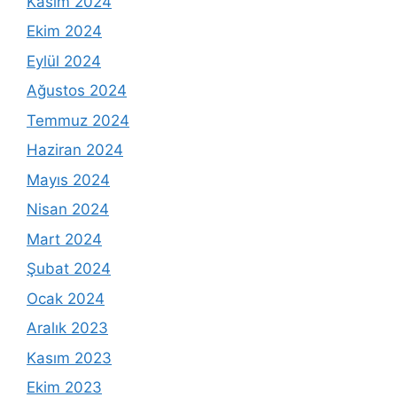
Kasım 2024
Ekim 2024
Eylül 2024
Ağustos 2024
Temmuz 2024
Haziran 2024
Mayıs 2024
Nisan 2024
Mart 2024
Şubat 2024
Ocak 2024
Aralık 2023
Kasım 2023
Ekim 2023