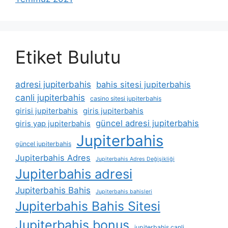
Etiket Bulutu
adresi jupiterbahis
bahis sitesi jupiterbahis
canli jupiterbahis
casino sitesi jupiterbahis
girisi jupiterbahis
giris jupiterbahis
güncel adresi jupiterbahis
giris yap jupiterbahis
Jupiterbahis
güncel jupiterbahis
Jupiterbahis Adres
Jupiterbahis Adres Değişikliği
Jupiterbahis adresi
Jupiterbahis Bahis
Jupiterbahis bahisleri
Jupiterbahis Bahis Sitesi
Jupiterbahis bonus
jupiterbahis canli