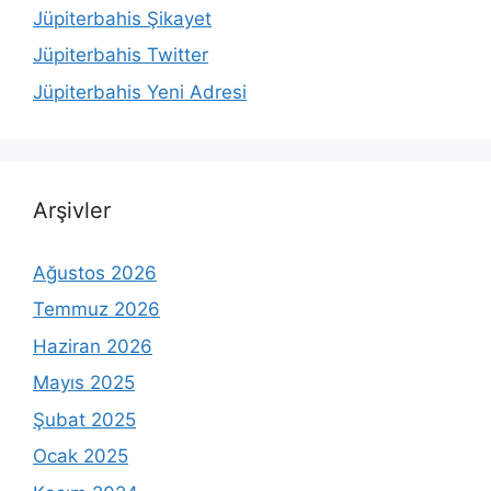
Jüpiterbahis Şikayet
Jüpiterbahis Twitter
Jüpiterbahis Yeni Adresi
Arşivler
Ağustos 2026
Temmuz 2026
Haziran 2026
Mayıs 2025
Şubat 2025
Ocak 2025