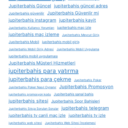
Jupiterbahis Güncel
jupiterbahis güncel adres
Jupiterbahis Güvenlir mi
Jupiterbahis güvenilir
jupiterbahis instagram
jupiterbahis kayit
jupiterbahis maç izle
Jupiterbahis Kullanıcı Yorumları
jupiterbahis maç izleme
Jupiterbahis Mevcut Giriş
Jupiterbahis Mobil
jupiterbahis mobil giriş
Jupiterbahis Mobil Giriş Adresi
Jupiterbahis Mobil Uygulama
jupiterbahis mobil uygulaması
Jupiterbahis Müşteri Hizmetleri
jupiterbahis para yatırma
jupiterbahis para çekme
Jupiterbahis Poker
Jupiterbahis Promosyon
Jupiterbahis Poker Nasıl Oynanır
Jupiterbahis sanal bahis
jupiterbahis promosyon kodu
jupiterbahis sitesi
Jupiterbahis Spor Bahisleri
jupiterbahis telegram
Jupiterbahis Sıkça Sorulan Sorular
jupiterbahis tv canli maç izle
jupiterbahis tv izle
jupiterbahis web sitesi
Jupiterbahis Web Sitesi İncelemesi