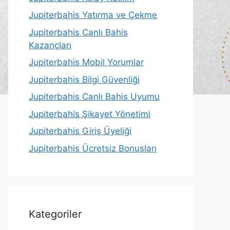
Jupiterbahis Yatırma ve Çekme
Jupiterbahis Canlı Bahis
Kazançları
Jupiterbahis Mobil Yorumlar
Jupiterbahis Bilgi Güvenliği
Jupiterbahis Canlı Bahis Uyumu
Jupiterbahis Şikayet Yönetimi
Jupiterbahis Giriş Üyeliği
Jupiterbahis Ücretsiz Bonusları
Kategoriler