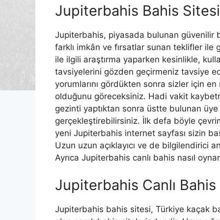
Jupiterbahis Bahis Sites
Jupiterbahis, piyasada bulunan güvenilir b
farklı imkân ve fırsatlar sunan teklifler ile
ile ilgili araştırma yaparken kesinlikle, ku
tavsiyelerini gözden geçirmeniz tavsiye edi
yorumlarını gördükten sonra sizler için en
olduğunu göreceksiniz. Hadi vakit kaybet
gezinti yaptıktan sonra üstte bulunan üye ol
gerçekleştirebilirsiniz. İlk defa böyle çevrim
yeni Jupiterbahis internet sayfası sizin b
Uzun uzun açıklayıcı ve de bilgilendirici an
Ayrıca Jupiterbahis canlı bahis nasıl oynan
Jupiterbahis Canlı Bahis 
Jupiterbahis bahis sitesi, Türkiye kaçak 