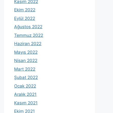
Kasım 2022
Ekim 2022
Eylül 2022
Ağustos 2022
Temmuz 2022
Haziran 2022
Mayıs 2022
Nisan 2022
Mart 2022
Şubat 2022
Ocak 2022
Aralık 2021
Kasım 2021
Ekim 2021