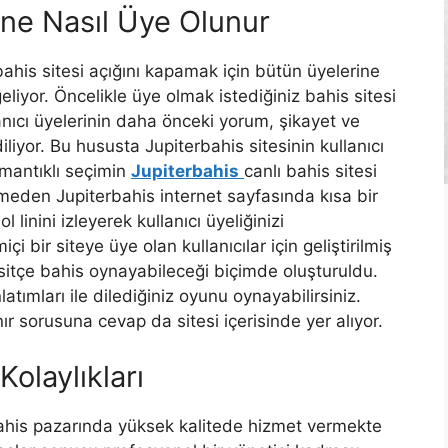
ine Nasıl Üye Olunur
ahis sitesi açığını kapamak için bütün üyelerine
 geliyor. Öncelikle üye olmak istediğiniz bahis sitesi
llanıcı üyelerinin daha önceki yorum, şikayet ve
liyor. Bu hususta Jupiterbahis sitesinin kullanıcı
 mantıklı seçimin
Jupiterbahis
canlı bahis sitesi
meden Jupiterbahis internet sayfasında kısa bir
 linini izleyerek kullanıcı üyeliğinizi
içi bir siteye üye olan kullanıcılar için geliştirilmiş
asitçe bahis oynayabileceği biçimde oluşturuldu.
latımları ile dilediğiniz oyunu oynayabilirsiniz.
ır sorusuna cevap da sitesi içerisinde yer alıyor.
Kolaylıkları
bahis pazarında yüksek kalitede hizmet vermekte