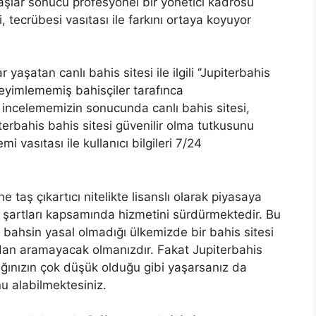
aşlar sonucu profesyonel bir yönetici kadrosu
i, tecrübesi vasıtası ile farkını ortaya koyuyor
yaşatan canlı bahis sitesi ile ilgili ‘’Jupiterbahis
eneyimlememiş bahisçiler tarafınca
e incelememizin sonucunda canlı bahis sitesi,
erbahis bahis sitesi güvenilir olma tutkusunu
mi vasıtası ile kullanıcı bilgileri 7/24
e taş çıkartıcı nitelikte lisanslı olarak piyasaya
 şartları kapsamında hizmetini sürdürmektedir. Bu
bahsin yasal olmadığı ülkemizde bir bahis sitesi
ardan aramayacak olmanızdır. Fakat Jupiterbahis
ığınızın çok düşük olduğu gibi yaşarsanız da
u alabilmektesiniz.