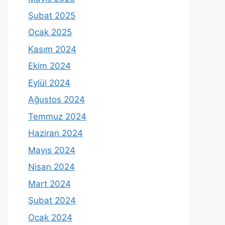
Şubat 2025
Ocak 2025
Kasım 2024
Ekim 2024
Eylül 2024
Ağustos 2024
Temmuz 2024
Haziran 2024
Mayıs 2024
Nisan 2024
Mart 2024
Şubat 2024
Ocak 2024