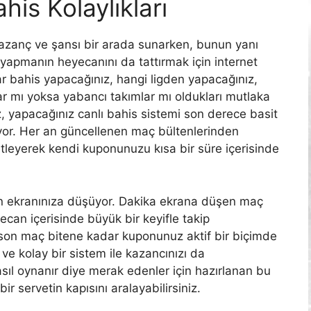
his Kolaylıkları
 kazanç ve şansı bir arada sunarken, bunun yanı
 yapmanın heyecanını da tattırmak için internet
ar bahis yapacağınız, hangi ligden yapacağınız,
lar mı yoksa yabancı takımlar mı oldukları mutlaka
iz, yapacağınız canlı bahis sistemi son derece basit
uyor. Her an güncellenen maç bültenlerinden
retleyerek kendi kuponunuzu kısa bir süre içerisinde
 ekranınıza düşüyor. Dakika ekrana düşen maç
ecan içerisinde büyük bir keyifle takip
n son maç bitene kadar kuponunuz aktif bir biçimde
e kolay bir sistem ile kazancınızı da
 nasıl oynanır diye merak edenler için hazırlanan bu
ir servetin kapısını aralayabilirsiniz.