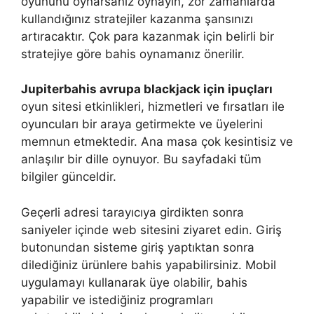
oyununu oynarsanız oynayın, zor zamanlarda
kullandığınız stratejiler kazanma şansınızı
artıracaktır. Çok para kazanmak için belirli bir
stratejiye göre bahis oynamanız önerilir.
Jupiterbahis avrupa blackjack için ipuçları
oyun sitesi etkinlikleri, hizmetleri ve fırsatları ile
oyuncuları bir araya getirmekte ve üyelerini
memnun etmektedir. Ana masa çok kesintisiz ve
anlaşılır bir dille oynuyor. Bu sayfadaki tüm
bilgiler günceldir.
Geçerli adresi tarayıcıya girdikten sonra
saniyeler içinde web sitesini ziyaret edin. Giriş
butonundan sisteme giriş yaptıktan sonra
dilediğiniz ürünlere bahis yapabilirsiniz. Mobil
uygulamayı kullanarak üye olabilir, bahis
yapabilir ve istediğiniz programları