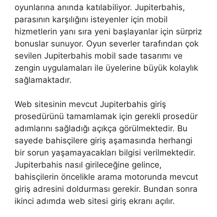
oyunlarına anında katılabiliyor. Jupiterbahis,
parasının karşılığını isteyenler için mobil
hizmetlerin yanı sıra yeni başlayanlar için sürpriz
bonuslar sunuyor. Oyun severler tarafından çok
sevilen Jupiterbahis mobil sade tasarımı ve
zengin uygulamaları ile üyelerine büyük kolaylık
sağlamaktadır.
Web sitesinin mevcut Jupiterbahis giriş
prosedürünü tamamlamak için gerekli prosedür
adımlarını sağladığı açıkça görülmektedir. Bu
sayede bahisçilere giriş aşamasında herhangi
bir sorun yaşamayacakları bilgisi verilmektedir.
Jupiterbahis nasıl girileceğine gelince,
bahisçilerin öncelikle arama motorunda mevcut
giriş adresini doldurması gerekir. Bundan sonra
ikinci adımda web sitesi giriş ekranı açılır.