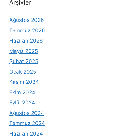
Arşivler
Ağustos 2026
Temmuz 2026
Haziran 2026
Mayıs 2025
Şubat 2025
Ocak 2025
Kasım 2024
Ekim 2024
Eylül 2024
Ağustos 2024
Temmuz 2024
Haziran 2024