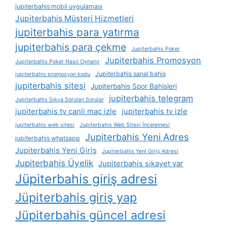
jupiterbahis mobil uygulaması
Jupiterbahis Müşteri Hizmetleri
jupiterbahis para yatırma
jupiterbahis para çekme
Jupiterbahis Poker
Jupiterbahis Promosyon
Jupiterbahis Poker Nasıl Oynanır
Jupiterbahis sanal bahis
jupiterbahis promosyon kodu
jupiterbahis sitesi
Jupiterbahis Spor Bahisleri
jupiterbahis telegram
Jupiterbahis Sıkça Sorulan Sorular
jupiterbahis tv canli maç izle
jupiterbahis tv izle
jupiterbahis web sitesi
Jupiterbahis Web Sitesi İncelemesi
Jupiterbahis Yeni Adres
jupiterbahis whatsapp
Jupiterbahis Yeni Giriş
Jupiterbahis Yeni Giriş Adresi
Jupiterbahis Üyelik
Jupiterbahis şikayet var
Jüpiterbahis giriş adresi
Jüpiterbahis giriş yap
Jüpiterbahis güncel adresi