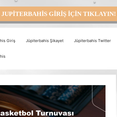
JUPİTERBAHİS GİRİŞ İÇİN TIKLAYIN!
his Giriş
Jüpiterbahis Şikayet
Jüpiterbahis Twitter
his