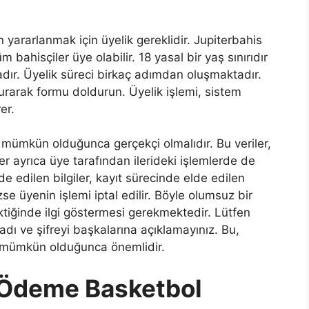
yararlanmak için üyelik gereklidir. Jupiterbahis
bahisçiler üye olabilir. 18 yasal bir yaş sınırıdır
dır. Üyelik süreci birkaç adımdan oluşmaktadır.
urarak formu doldurun. Üyelik işlemi, sistem
er.
 mümkün olduğunca gerçekçi olmalıdır. Bu veriler,
ler ayrıca üye tarafından ilerideki işlemlerde de
e edilen bilgiler, kayıt sürecinde elde edilen
se üyenin işlemi iptal edilir. Böyle olumsuz bir
tiğinde ilgi göstermesi gerekmektedir. Lütfen
ı adı ve şifreyi başkalarına açıklamayınız. Bu,
in mümkün olduğunca önemlidir.
 Ödeme Basketbol