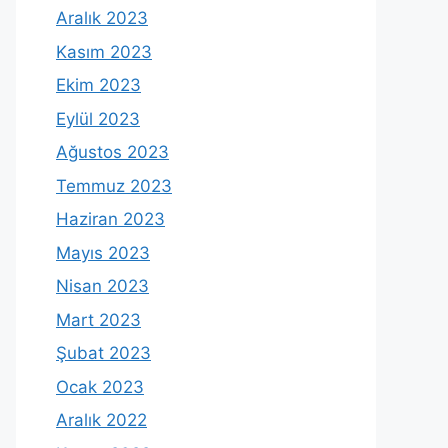
Aralık 2023
Kasım 2023
Ekim 2023
Eylül 2023
Ağustos 2023
Temmuz 2023
Haziran 2023
Mayıs 2023
Nisan 2023
Mart 2023
Şubat 2023
Ocak 2023
Aralık 2022