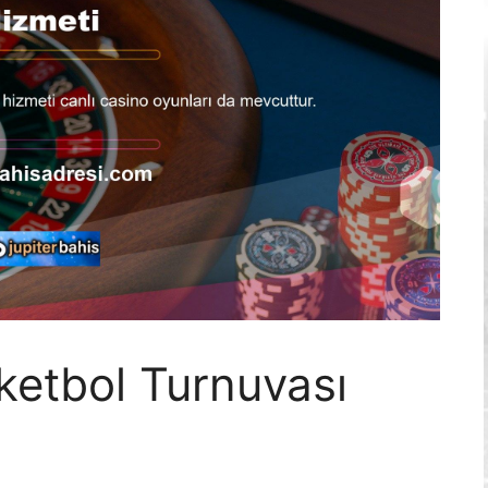
ketbol Turnuvası