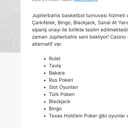
Jupiterbahis basketbol turnuvası hizmeti c
Çarkıfelek, Bingo, Blackjack, Sanal At Yarı
sipariş onayı ile birlikte teslim edilmekte
zaman Jupiterbahis seni bekliyor! Casino
alternatif var.
Rulet
Tavla
Bakara
Rus Pokeri
Slot Oyunları
Türk Pokeri
Blackjack
Bingo
Texas Hold’em Poker gibi oyunlar 