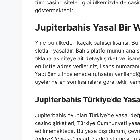
tüm casino siteleri gibi ülkemizde de casin
göstermektedir.
Jupiterbahis Yasal Bir 
Yine bu ülkeden kaçak bahisçi lisansı. 
slotları yasaldır. Bahis platformunun ana
tıklanarak siteye ait detaylı şirket ve lisans
en üstte adres verileriniz, lisans numaran
Yaptığımız incelemede ruhsatın yenilendiği 
üyelerine en son lisanslara göre teklif ver
Jupiterbahis Türkiye’de Yasa
Jupiterbahis oyunları Türkiye’de yasal değ
casino şirketleri, Türkiye Cumhuriyeti yasa
edilmemektedir. Bu yasa dışı durum, çevrim
türkiye’de yasal mı
adres değiştirmesinin ve