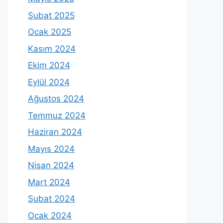
Şubat 2025
Ocak 2025
Kasım 2024
Ekim 2024
Eylül 2024
Ağustos 2024
Temmuz 2024
Haziran 2024
Mayıs 2024
Nisan 2024
Mart 2024
Şubat 2024
Ocak 2024