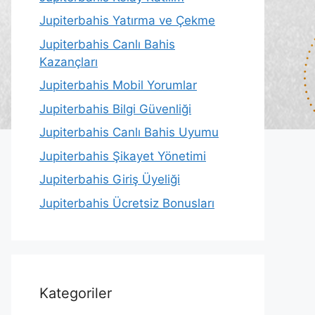
Jupiterbahis Yatırma ve Çekme
Jupiterbahis Canlı Bahis
Kazançları
Jupiterbahis Mobil Yorumlar
Jupiterbahis Bilgi Güvenliği
Jupiterbahis Canlı Bahis Uyumu
Jupiterbahis Şikayet Yönetimi
Jupiterbahis Giriş Üyeliği
Jupiterbahis Ücretsiz Bonusları
Kategoriler