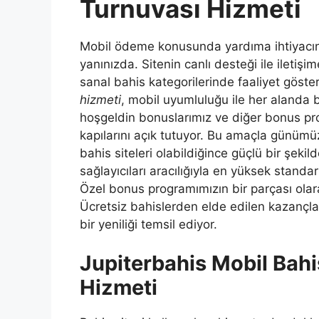
Turnuvası Hizmeti
Mobil ödeme konusunda yardıma ihtiyacınız 
yanınızda. Sitenin canlı desteği ile iletiş
sanal bahis kategorilerinde faaliyet göst
hizmeti
, mobil uyumluluğu ile her alanda
hoşgeldin bonuslarımız ve diğer bonus prog
kapılarını açık tutuyor. Bu amaçla günümü
bahis siteleri olabildiğince güçlü bir şeki
sağlayıcıları aracılığıyla en yüksek stand
Özel bonus programımızın bir parçası ol
Ücretsiz bahislerden elde edilen kazançlar
bir yeniliği temsil ediyor.
Jupiterbahis Mobil Bahi
Hizmeti