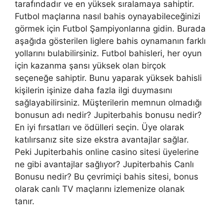
tarafındadır ve en yüksek sıralamaya sahiptir.
Futbol maçlarına nasıl bahis oynayabileceğinizi
görmek için Futbol Şampiyonlarına gidin. Burada
aşağıda gösterilen liglere bahis oynamanın farklı
yollarını bulabilirsiniz. Futbol bahisleri, her oyun
için kazanma şansı yüksek olan birçok
seçeneğe sahiptir. Bunu yaparak yüksek bahisli
kişilerin işinize daha fazla ilgi duymasını
sağlayabilirsiniz. Müşterilerin memnun olmadığı
bonusun adı nedir? Jupiterbahis bonusu nedir?
En iyi fırsatları ve ödülleri seçin. Üye olarak
katılırsanız site size ekstra avantajlar sağlar.
Peki Jupiterbahis online casino sitesi üyelerine
ne gibi avantajlar sağlıyor? Jupiterbahis Canlı
Bonusu nedir? Bu çevrimiçi bahis sitesi, bonus
olarak canlı TV maçlarını izlemenize olanak
tanır.