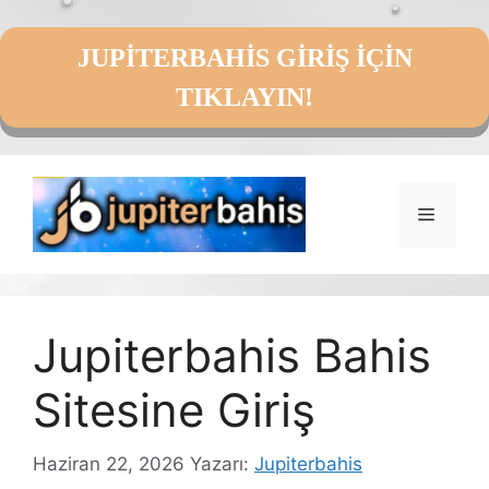
JUPİTERBAHİS GİRİŞ İÇİN
TIKLAYIN!
İçeriğe
atla
Menü
Jupiterbahis Bahis
Sitesine Giriş
Haziran 22, 2026
Yazarı:
Jupiterbahis