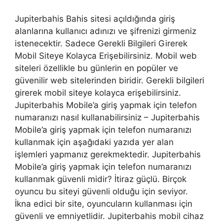
Jupiterbahis Bahis sitesi açıldığında giriş
alanlarına kullanıcı adınızı ve şifrenizi girmeniz
istenecektir. Sadece Gerekli Bilgileri Girerek
Mobil Siteye Kolayca Erişebilirsiniz. Mobil web
siteleri özellikle bu günlerin en popüler ve
güvenilir web sitelerinden biridir. Gerekli bilgileri
girerek mobil siteye kolayca erişebilirsiniz.
Jupiterbahis Mobile’a giriş yapmak için telefon
numaranızı nasıl kullanabilirsiniz – Jupiterbahis
Mobile’a giriş yapmak için telefon numaranızı
kullanmak için aşağıdaki yazıda yer alan
işlemleri yapmanız gerekmektedir. Jupiterbahis
Mobile’a giriş yapmak için telefon numaranızı
kullanmak güvenli midir? İtiraz güçlü. Birçok
oyuncu bu siteyi güvenli olduğu için seviyor.
İkna edici bir site, oyuncuların kullanması için
güvenli ve emniyetlidir. Jupiterbahis mobil cihaz