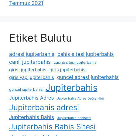
Temmuz 2021
Etiket Bulutu
adresi jupiterbahis
bahis sitesi jupiterbahis
canli jupiterbahis
casino sitesi jupiterbahis
girisi jupiterbahis
giris jupiterbahis
güncel adresi jupiterbahis
giris yap jupiterbahis
Jupiterbahis
güncel jupiterbahis
Jupiterbahis Adres
Jupiterbahis Adres Değişikliği
Jupiterbahis adresi
Jupiterbahis Bahis
Jupiterbahis bahisleri
Jupiterbahis Bahis Sitesi