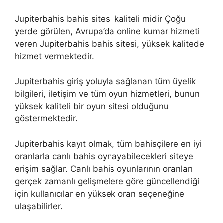
Jupiterbahis bahis sitesi kaliteli midir Çoğu
yerde görülen, Avrupa’da online kumar hizmeti
veren Jupiterbahis bahis sitesi, yüksek kalitede
hizmet vermektedir.
Jupiterbahis giriş yoluyla sağlanan tüm üyelik
bilgileri, iletişim ve tüm oyun hizmetleri, bunun
yüksek kaliteli bir oyun sitesi olduğunu
göstermektedir.
Jupiterbahis kayıt olmak, tüm bahisçilere en iyi
oranlarla canlı bahis oynayabilecekleri siteye
erişim sağlar. Canlı bahis oyunlarının oranları
gerçek zamanlı gelişmelere göre güncellendiği
için kullanıcılar en yüksek oran seçeneğine
ulaşabilirler.