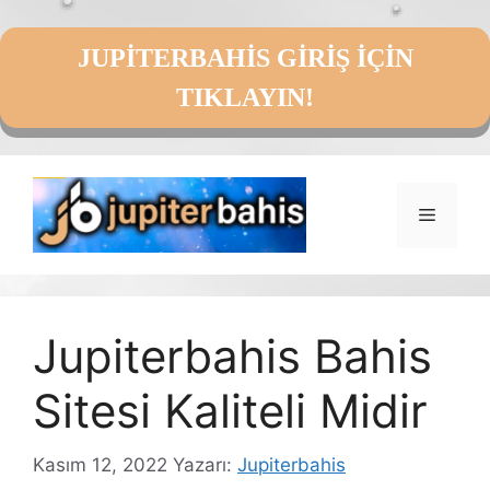
JUPİTERBAHİS GİRİŞ İÇİN
TIKLAYIN!
İçeriğe
atla
Menü
Jupiterbahis Bahis
Sitesi Kaliteli Midir
Kasım 12, 2022
Yazarı:
Jupiterbahis