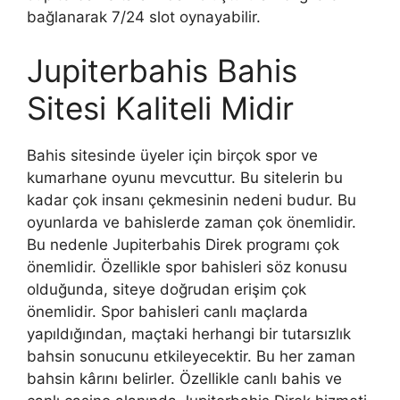
bağlanarak 7/24 slot oynayabilir.
Jupiterbahis Bahis
Sitesi Kaliteli Midir
Bahis sitesinde üyeler için birçok spor ve
kumarhane oyunu mevcuttur. Bu sitelerin bu
kadar çok insanı çekmesinin nedeni budur. Bu
oyunlarda ve bahislerde zaman çok önemlidir.
Bu nedenle Jupiterbahis Direk programı çok
önemlidir. Özellikle spor bahisleri söz konusu
olduğunda, siteye doğrudan erişim çok
önemlidir. Spor bahisleri canlı maçlarda
yapıldığından, maçtaki herhangi bir tutarsızlık
bahsin sonucunu etkileyecektir. Bu her zaman
bahsin kârını belirler. Özellikle canlı bahis ve