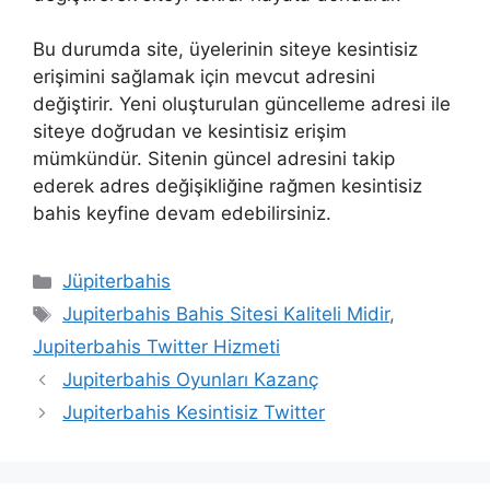
Bu durumda site, üyelerinin siteye kesintisiz
erişimini sağlamak için mevcut adresini
değiştirir. Yeni oluşturulan güncelleme adresi ile
siteye doğrudan ve kesintisiz erişim
mümkündür. Sitenin güncel adresini takip
ederek adres değişikliğine rağmen kesintisiz
bahis keyfine devam edebilirsiniz.
Kategoriler
Jüpiterbahis
Etiketler
Jupiterbahis Bahis Sitesi Kaliteli Midir
,
Jupiterbahis Twitter Hizmeti
Yazı
Jupiterbahis Oyunları Kazanç
dolaşımı
Jupiterbahis Kesintisiz Twitter