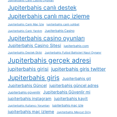
Jupiterbahis Canlı Casino Oyunları
Jupiterbahis canlı destek
Jupiterbahis canlı maç izleme
Jupiterbahis Canlı Maç İzle
jupiterbahis canlı sohbet
Jupiterbahis Casino
Jupiterbahis Canlı Yardım
Jupiterbahis casino oyunları
Jupiterbahis Casino Sitesi
jupiterbahis com
Jupiterbahis Destek Ekibi
Jupiterbahis Futbol Bahisleri Nasıl Oynanır
Jupiterbahis gerçek adresi
jupiterbahis girisi
jupiterbahis giris twitter
Jupiterbahis giriş
Jupiterbahis git
Jupiterbahis Güncel
jupiterbahis güncel adres
Jupiterbahis Güvenlir mi
Jupiterbahis güvenilir
jupiterbahis instagram
jupiterbahis kayit
jupiterbahis maç izle
Jupiterbahis Kullanıcı Yorumları
jupiterbahis maç izleme
Jupiterbahis Mevcut Giriş