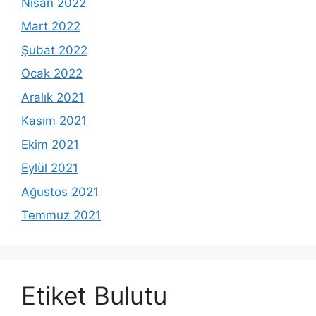
Nisan 2022
Mart 2022
Şubat 2022
Ocak 2022
Aralık 2021
Kasım 2021
Ekim 2021
Eylül 2021
Ağustos 2021
Temmuz 2021
Etiket Bulutu