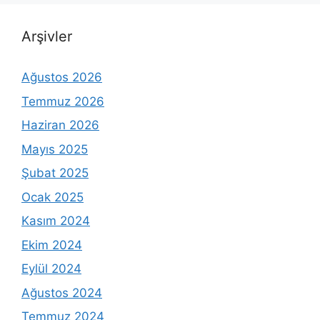
Arşivler
Ağustos 2026
Temmuz 2026
Haziran 2026
Mayıs 2025
Şubat 2025
Ocak 2025
Kasım 2024
Ekim 2024
Eylül 2024
Ağustos 2024
Temmuz 2024