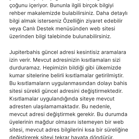
çoğunu içeriyor. Bununla ilgili birçok bilgiyi
rehber makalemizde bulabilirsiniz. Daha detaylı
bilgi almak isterseniz Özelliğin ziyaret edebilir
veya Canlı Destek menüsünden web sitesi
üzerinden bilgi talebinde bulunabilirsiniz.
Jupiterbahis güncel adresi kesintisiz aramalara
izin verir. Mevcut adresinizin kısıtlamaları sizi
durduramaz. Hepimizin bildiği gibi ülkemizde
kumar sitelerine belirli kısıtlamalar getirilmiştir.
Bu kısıtlamaların uygulanmasından dolayı bahis
sitesi sürekli güncel adresini değiştirmektedir.
Kısıtlamalar uygulandığında siteye mevcut
adresten ulaşılamamaktadır. Bu nedenle,
mevcut adresi değiştirmek gerekir. Bu durumda
üyelerinin mağdur olmasını istemeyen bir web
sitesi, mevcut adres bilgilerini kısa bir süreliğine
değiştirerek siteyi tekrar hayata döndürür.