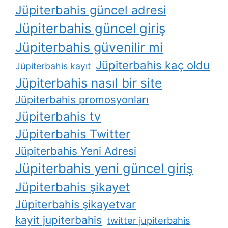
Jüpiterbahis güncel adresi
Jüpiterbahis güncel giriş
Jüpiterbahis güvenilir mi
Jüpiterbahis kaç oldu
Jüpiterbahis kayıt
Jüpiterbahis nasıl bir site
Jüpiterbahis promosyonları
Jüpiterbahis tv
Jüpiterbahis Twitter
Jüpiterbahis Yeni Adresi
Jüpiterbahis yeni güncel giriş
Jüpiterbahis şikayet
Jüpiterbahis şikayetvar
kayit jupiterbahis
twitter jupiterbahis