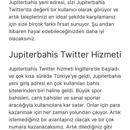
Jupiterbahis yeni adresi, sizi Jupiterbahis
Twitter’da değerli bir kullanıcı olarak görüyor ve
artık taleplerinizi en ideal şekilde karşılamanız
için size birçok farklı fırsat sunuyor. Şu andan
itibaren hayal edebileceğinizden daha iyi
olacaksınız.
Jupiterbahis Twitter Hizmeti
Jupiterbahis Twitter hizmeti İngiltere’de başladı
ve çok kısa sürede Türkiye’ye geldi, Jupiterbahis
yeni giriş adresi en çok kullanılan bahis
sitelerinden biri haline geldi. Büyük spor
bahisleri, canlı bahisler ve sanal sporlar
aracılığıyla kullanıcılara kar satar. Onlar için para
kazanmak için her zaman yolundan çıkıyor. Artık
istemediğiniz bir avantajınız olacak ve bir çok
numara kazanacaksınız. Artık dilediğiniz gibi