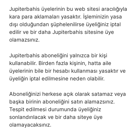
Jupiterbahis üyelerinin bu web sitesi aracılığıyla
kara para aklamaları yasaktır. İşleminizin yasa
dışı olduğundan şüphelenilirse üyeliğiniz iptal
edilir ve bir daha Jupiterbahis sitesine üye
olamazsınız.
Jupiterbahis aboneliğini yalnızca bir kişi
kullanabilir. Birden fazla kişinin, hatta aile
üyelerinin bile bir hesabı kullanması yasaktır ve
üyeliğin iptal edilmesine neden olabilir.
Aboneliğinizi herkese açık olarak satamaz veya
başka birinin aboneliğini satın alamazsınız.
Tespit edilmesi durumunda üyeliğiniz
sonlandırılacak ve bir daha siteye üye
olamayacaksınız.