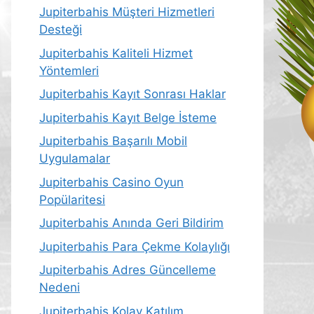
Jupiterbahis Müşteri Hizmetleri
Desteği
Jupiterbahis Kaliteli Hizmet
Yöntemleri
Jupiterbahis Kayıt Sonrası Haklar
Jupiterbahis Kayıt Belge İsteme
Jupiterbahis Başarılı Mobil
Uygulamalar
Jupiterbahis Casino Oyun
Popülaritesi
Jupiterbahis Anında Geri Bildirim
Jupiterbahis Para Çekme Kolaylığı
Jupiterbahis Adres Güncelleme
Nedeni
Jupiterbahis Kolay Katılım