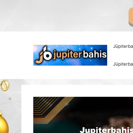
İçeriğe
atla
Jüpiterba
Jüpiterba