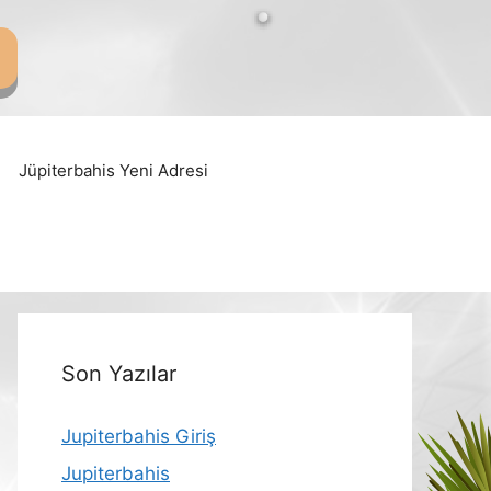
Jüpiterbahis Yeni Adresi
Son Yazılar
Jupiterbahis Giriş
Jupiterbahis