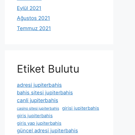
Eylül 2021
Ağustos 2021
Temmuz 2021
Etiket Bulutu
adresi jupiterbahis
bahis sitesi jupiterbahis
canli jupiterbahis
girisi jupiterbahis
casino sitesi jupiterbahis
giris jupiterbahis
giris yap jupiterbahis
güncel adresi jupiterbahis