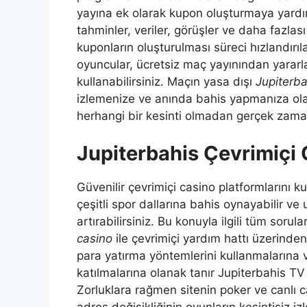
yayına ek olarak kupon oluşturmaya yardımc
tahminler, veriler, görüşler ve daha fazlası
kuponların oluşturulması süreci hızlandırıla
oyuncular, ücretsiz maç yayınından yararl
kullanabilirsiniz. Maçın yasa dışı
Jupiterb
izlemenize ve anında bahis yapmanıza ola
herhangi bir kesinti olmadan gerçek zaman
Jupiterbahis Çevrimiçi
Güvenilir çevrimiçi casino platformlarını k
çeşitli spor dallarına bahis oynayabilir ve
artırabilirsiniz. Bu konuyla ilgili tüm sorula
casino
ile çevrimiçi yardım hattı üzerinden 
para yatırma yöntemlerini kullanmalarına v
katılmalarına olanak tanır Jupiterbahis TV
Zorluklara rağmen sitenin poker ve canlı c