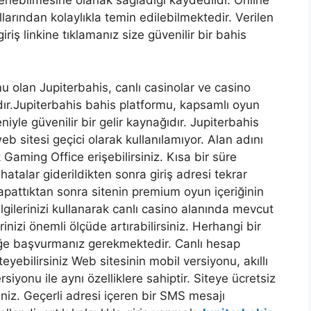
zlenebilmesine olanak sağladığı kaydedildi. Online
larından kolaylıkla temin edilebilmektedir. Verilen
iriş linkine tıklamanız size güvenilir bir bahis
u olan Jupiterbahis, canlı casinolar ve casino
dır.Jupiterbahis bahis platformu, kapsamlı oyun
eniyle güvenilir bir gelir kaynağıdır. Jupiterbahis
b sitesi geçici olarak kullanılamıyor. Alan adını
 Gaming Office erişebilirsiniz. Kısa bir süre
 hatalar giderildikten sonra giriş adresi tekrar
apattıktan sonra sitenin premium oyun içeriğinin
bilgilerinizi kullanarak canlı casino alanında mevcut
inizi önemli ölçüde artırabilirsiniz. Herhangi bir
eğe başvurmanız gerekmektedir. Canlı hesap
eyebilirsiniz Web sitesinin mobil versiyonu, akıllı
siyonu ile aynı özelliklere sahiptir. Siteye ücretsiz
niz. Geçerli adresi içeren bir SMS mesajı