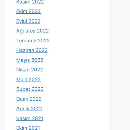
Kasım 2022
Ekim 2022
Eylül 2022
Ağustos 2022
Temmuz 2022
Haziran 2022
Mayıs 2022
Nisan 2022
Mart 2022
Şubat 2022
Ocak 2022
Aralık 2021
Kasım 2021
Ekim 2021