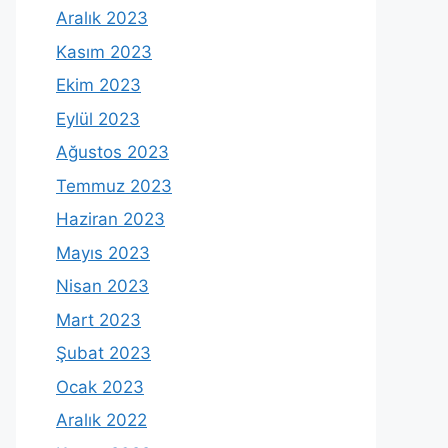
Aralık 2023
Kasım 2023
Ekim 2023
Eylül 2023
Ağustos 2023
Temmuz 2023
Haziran 2023
Mayıs 2023
Nisan 2023
Mart 2023
Şubat 2023
Ocak 2023
Aralık 2022