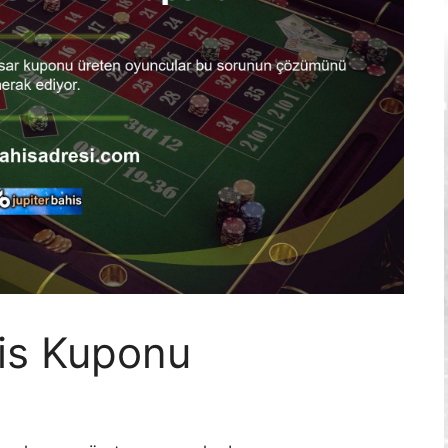
his Kuponu