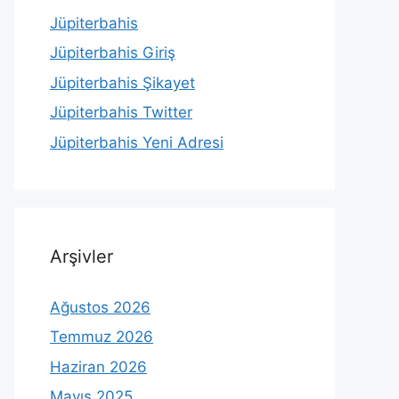
Jüpiterbahis
Jüpiterbahis Giriş
Jüpiterbahis Şikayet
Jüpiterbahis Twitter
Jüpiterbahis Yeni Adresi
Arşivler
Ağustos 2026
Temmuz 2026
Haziran 2026
Mayıs 2025