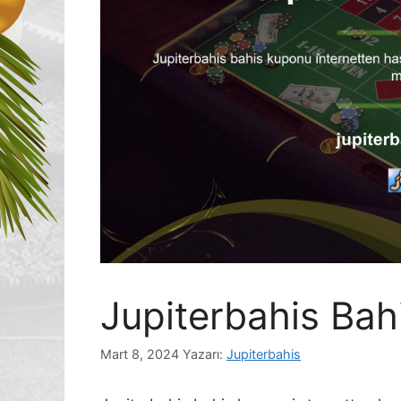
Jupiterbahis Ba
Mart 8, 2024
Yazarı:
Jupiterbahis