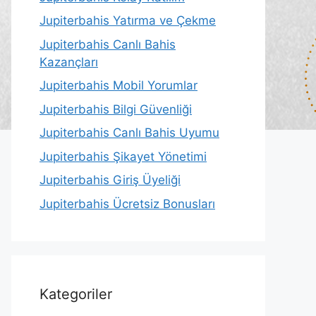
Jupiterbahis Yatırma ve Çekme
Jupiterbahis Canlı Bahis
Kazançları
Jupiterbahis Mobil Yorumlar
Jupiterbahis Bilgi Güvenliği
Jupiterbahis Canlı Bahis Uyumu
Jupiterbahis Şikayet Yönetimi
Jupiterbahis Giriş Üyeliği
Jupiterbahis Ücretsiz Bonusları
Kategoriler