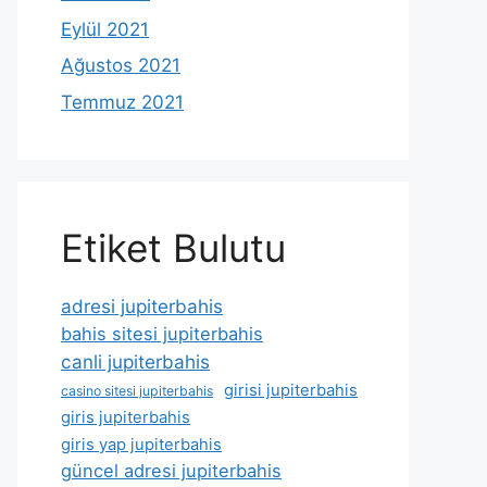
Eylül 2021
Ağustos 2021
Temmuz 2021
Etiket Bulutu
adresi jupiterbahis
bahis sitesi jupiterbahis
canli jupiterbahis
girisi jupiterbahis
casino sitesi jupiterbahis
giris jupiterbahis
giris yap jupiterbahis
güncel adresi jupiterbahis