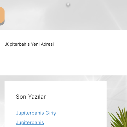
Jüpiterbahis Yeni Adresi
Son Yazılar
Jupiterbahis Giriş
Jupiterbahis