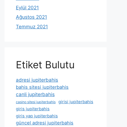
Eylül 2021
Ağustos 2021
Temmuz 2021
Etiket Bulutu
adresi jupiterbahis
bahis sitesi jupiterbahis
canli jupiterbahis
girisi jupiterbahis
casino sitesi jupiterbahis
giris jupiterbahis
giris yap jupiterbahis
güncel adresi jupiterbahis