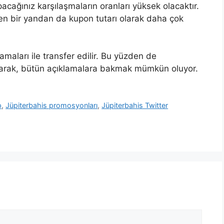
cağınız karşılaşmaların oranları yüksek olacaktır.
n bir yandan da kupon tutarı olarak daha çok
amaları ile transfer edilir. Bu yüzden de
olarak, bütün açıklamalara bakmak mümkün oluyor.
p
,
Jüpiterbahis promosyonları
,
Jüpiterbahis Twitter