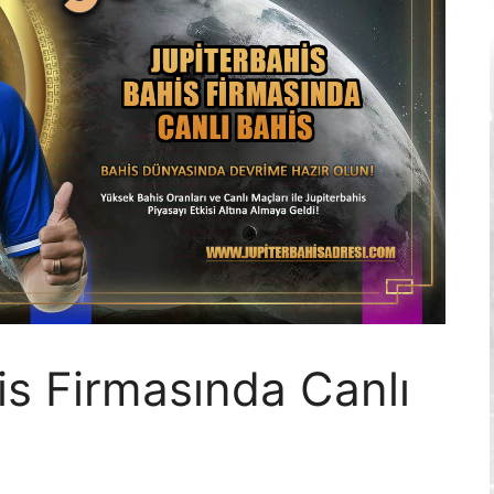
is Firmasında Canlı