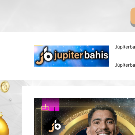
İçeriğe
atla
Jüpiterba
Jüpiterba