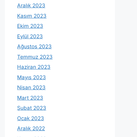
Aralık 2023
Kasım 2023
Ekim 2023
Eylül 2023
Ağustos 2023
Temmuz 2023
Haziran 2023
Mayıs 2023
Nisan 2023
Mart 2023
Şubat 2023
Ocak 2023
Aralık 2022