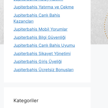
Jupiterbahis Yatırma ve Çekme
Jupiterbahis Canlı Bahis
Kazançları
Jupiterbahis Mobil Yorumlar
Jupiterbahis Bilgi Güvenliği
Jupiterbahis Canlı Bahis Uyumu
Jupiterbahis Şikayet Yönetimi
Jupiterbahis Giriş Üyeliği
Jupiterbahis Ücretsiz Bonusları
Kategoriler