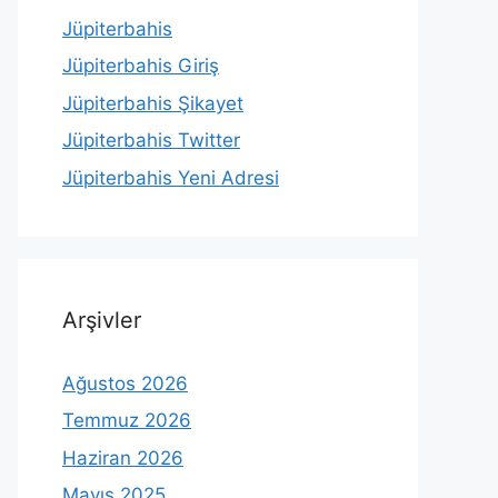
Jüpiterbahis
Jüpiterbahis Giriş
Jüpiterbahis Şikayet
Jüpiterbahis Twitter
Jüpiterbahis Yeni Adresi
Arşivler
Ağustos 2026
Temmuz 2026
Haziran 2026
Mayıs 2025