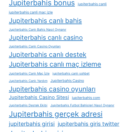
Jupiterbahis bonus
jupiterbahis canli
jupiterbahis canli maç izle
Jupiterbahis canlı bahis
Jupiterbahis Canlı Bahis Nasıl Oynanır
Jupiterbahis canlı casino
Jupiterbahis Canlı Casino Oyunları
Jupiterbahis canlı destek
Jupiterbahis canlı maç izleme
Jupiterbahis Canlı Maç İzle
jupiterbahis canlı sohbet
Jupiterbahis Casino
Jupiterbahis Canlı Yardım
Jupiterbahis casino oyunları
Jupiterbahis Casino Sitesi
jupiterbahis com
Jupiterbahis Destek Ekibi
Jupiterbahis Futbol Bahisleri Nasıl Oynanır
Jupiterbahis gerçek adresi
jupiterbahis girisi
jupiterbahis giris twitter