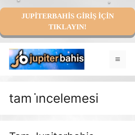
JUPİTERBAHİS GİRİŞ İÇİN
TIKLAYIN!
İçeriğe
atla
Menü
tam i̇ncelemesi