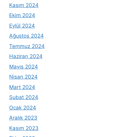
Kasım 2024
Ekim 2024
Eylül 2024
Ağustos 2024
Temmuz 2024
Haziran 2024
Mayıs 2024
Nisan 2024
Mart 2024
Şubat 2024
Ocak 2024
Aralık 2023
Kasım 2023