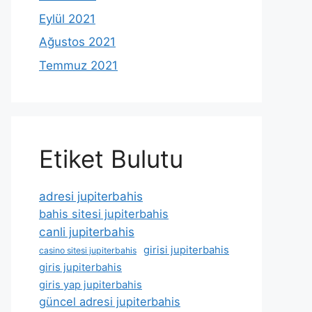
Eylül 2021
Ağustos 2021
Temmuz 2021
Etiket Bulutu
adresi jupiterbahis
bahis sitesi jupiterbahis
canli jupiterbahis
girisi jupiterbahis
casino sitesi jupiterbahis
giris jupiterbahis
giris yap jupiterbahis
güncel adresi jupiterbahis