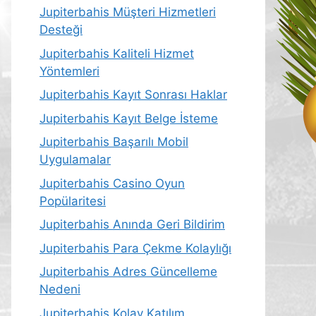
Jupiterbahis Müşteri Hizmetleri
Desteği
Jupiterbahis Kaliteli Hizmet
Yöntemleri
Jupiterbahis Kayıt Sonrası Haklar
Jupiterbahis Kayıt Belge İsteme
Jupiterbahis Başarılı Mobil
Uygulamalar
Jupiterbahis Casino Oyun
Popülaritesi
Jupiterbahis Anında Geri Bildirim
Jupiterbahis Para Çekme Kolaylığı
Jupiterbahis Adres Güncelleme
Nedeni
Jupiterbahis Kolay Katılım