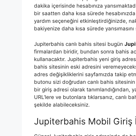
dakika içerisinde hesabınıza yansımaktadır
bir saatten daha kısa sürede hesabınızda p
yardım seçeneğini etkinleştirdiğinizde, naki
bakiyenize daha kısa sürede yansımasını s
Jupiterbahis canlı bahis sitesi bugün
Jupi
firmalardan biridir, bundan sonra bahis a
kullanacaktır. Jupiterbahis yeni giriş adres
bahis sitesinin eski adresini veremeyeceksi
adres değişikliklerini sayfamızda takip et
butonu sizi doğrudan canlı bahis sitesinin
bir giriş adresi olarak tanımlandığından, 
URL’lere ve butonlara tıklarsanız, canlı ba
şekilde alabileceksiniz.
Jupiterbahis Mobil Giriş 