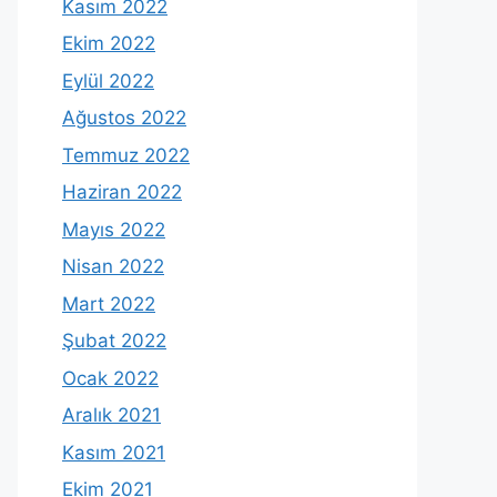
Kasım 2022
Ekim 2022
Eylül 2022
Ağustos 2022
Temmuz 2022
Haziran 2022
Mayıs 2022
Nisan 2022
Mart 2022
Şubat 2022
Ocak 2022
Aralık 2021
Kasım 2021
Ekim 2021