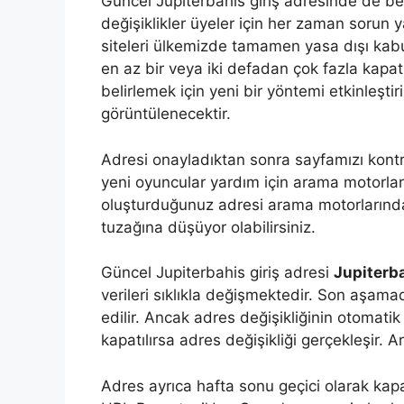
Güncel Jupiterbahis giriş adresinde de beli
değişiklikler üyeler için her zaman sorun y
siteleri ülkemizde tamamen yasa dışı kab
en az bir veya iki defadan çok fazla kapatıl
belirlemek için yeni bir yöntemi etkinleşti
görüntülenecektir.
Adresi onayladıktan sonra sayfamızı kontro
yeni oyuncular yardım için arama motorların
oluşturduğunuz adresi arama motorlarında
tuzağına düşüyor olabilirsiniz.
Güncel Jupiterbahis giriş adresi
Jupiterba
verileri sıklıkla değişmektedir. Son aşamad
edilir. Ancak adres değişikliğinin otomati
kapatılırsa adres değişikliği gerçekleşir. A
Adres ayrıca hafta sonu geçici olarak kap