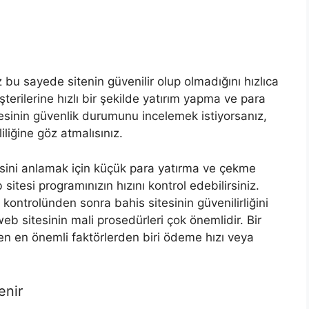
z bu sayede sitenin güvenilir olup olmadığını hızlıca
üşterilerine hızlı bir şekilde yatırım yapma ve para
esinin güvenlik durumunu incelemek istiyorsanız,
liliğine göz atmalısınız.
sini anlamak için küçük para yatırma ve çekme
sitesi programınızın hızını kontrol edebilirsiniz.
kontrolünden sonra bahis sitesinin güvenilirliğini
eb sitesinin mali prosedürleri çok önemlidir. Bir
en en önemli faktörlerden biri ödeme hızı veya
enir