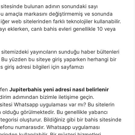
n sitesinde bulunan adının sonundaki sayı
esi bu amaçla markasını değiştirmemiş ve sonunda
ğer web sitelerinden farklı teknolojiler kullanabilir.
ayı eklerken, canlı bahis evleri genellikle 10 veya
sitemizdeki yayıncıların sunduğu haber bültenleri
. Bu yüzden bu siteye giriş yaparken herhangi bir
iriş adresi bilgileri için sayfamızı
tfen
Jupiterbahis yeni adresi nasıl belirlenir
dirim adımından bizimle iletişime geçin.
itesi Whatsapp uygulaması var mı? Bu sitelerin
 olduğu görülmektedir. Bu genellikle yabancı
ategorisi oluşturur. Bildiğiniz gibi bir bahis sitesinde
telefonu numarasıdır. Whatsapp uygulaması
inden kullanılabilir. Bir müşteri hizmetleri