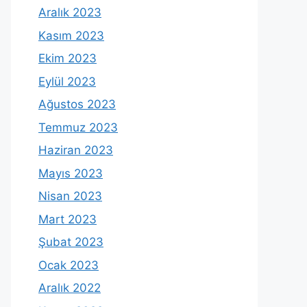
Aralık 2023
Kasım 2023
Ekim 2023
Eylül 2023
Ağustos 2023
Temmuz 2023
Haziran 2023
Mayıs 2023
Nisan 2023
Mart 2023
Şubat 2023
Ocak 2023
Aralık 2022