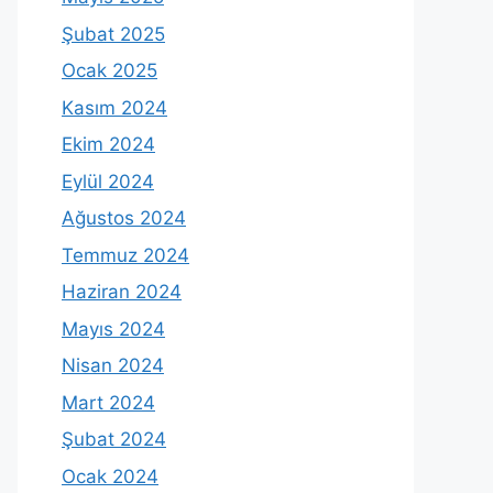
Şubat 2025
Ocak 2025
Kasım 2024
Ekim 2024
Eylül 2024
Ağustos 2024
Temmuz 2024
Haziran 2024
Mayıs 2024
Nisan 2024
Mart 2024
Şubat 2024
Ocak 2024